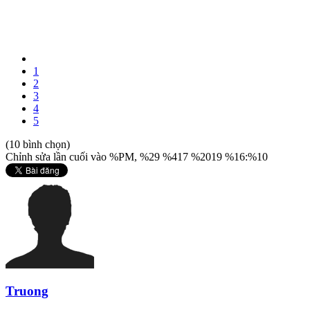
1
2
3
4
5
(10 bình chọn)
Chỉnh sửa lần cuối vào %PM, %29 %417 %2019 %16:%10
Truong