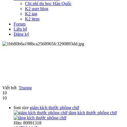
Chi phí du học Hàn Quốc
K2 user blog
K2 tag
K2 item
Forum
Liên hệ
Đăng ký
Viết bởi
Truong
10
10
font size
giảm kích thước phông chữ
tăng kích thước phông chữ
Hits: 89991318