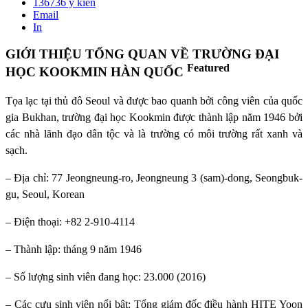
136736
ý kiến
Email
In
GIỚI THIỆU TỔNG QUAN VỀ TRƯỜNG ĐẠI
Featured
HỌC KOOKMIN HÀN QUỐC
Tọa lạc tại thủ đô Seoul và được bao quanh bởi công viên của quốc
gia Bukhan, trường đại học Kookmin được thành lập năm 1946 bởi
các nhà lãnh đạo dân tộc và là trường có môi trường rất xanh và
sạch.
– Địa chỉ: 77 Jeongneung-ro, Jeongneung 3 (sam)-dong, Seongbuk-
gu, Seoul, Korean
– Điện thoại: +82 2-910-4114
– Thành lập: tháng 9 năm 1946
– Số lượng sinh viên đang học: 23.000 (2016)
– Các cựu sinh viên nổi bật: Tổng giám đốc điều hành HITE Yoon