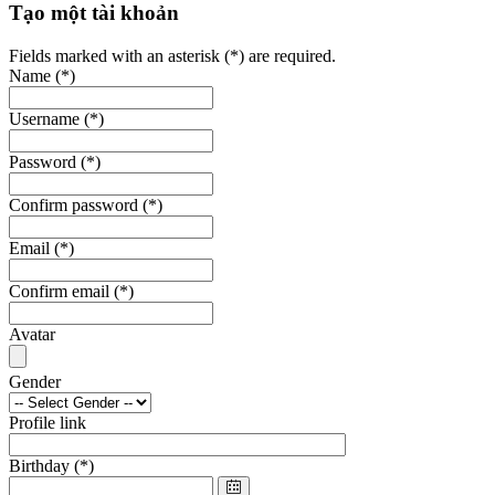
Tạo một tài khoản
Fields marked with an asterisk (*) are required.
Name
(*)
Username
(*)
Password
(*)
Confirm password
(*)
Email
(*)
Confirm email
(*)
Avatar
Gender
Profile link
Birthday
(*)