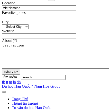
Location
Favorite quotes
City
Website
About
(*)
ĐĂNG KÝ
Tìm kiếm...
fb
tt
pt
ln
db
Du học Hàn Quốc * Nam Hoa Group
Trang Chủ
Thông tin trường
Tư vấn du học Hàn Quốc