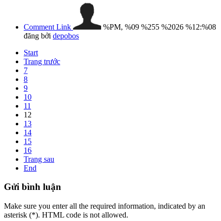
Comment Link
%PM, %09 %255 %2026 %12:%08
đăng bởi
depobos
Start
Trang trước
7
8
9
10
11
12
13
14
15
16
Trang sau
End
Gửi
bình luận
Make sure you enter all the required information, indicated by an
asterisk (*). HTML code is not allowed.