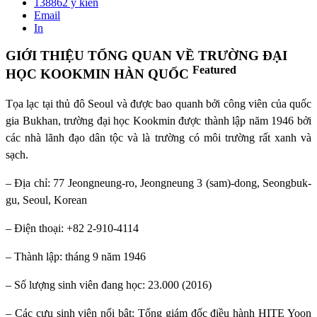
138862
ý kiến
Email
In
GIỚI THIỆU TỔNG QUAN VỀ TRƯỜNG ĐẠI
Featured
HỌC KOOKMIN HÀN QUỐC
Tọa lạc tại thủ đô Seoul và được bao quanh bởi công viên của quốc
gia Bukhan, trường đại học Kookmin được thành lập năm 1946 bởi
các nhà lãnh đạo dân tộc và là trường có môi trường rất xanh và
sạch.
– Địa chỉ: 77 Jeongneung-ro, Jeongneung 3 (sam)-dong, Seongbuk-
gu, Seoul, Korean
– Điện thoại: +82 2-910-4114
– Thành lập: tháng 9 năm 1946
– Số lượng sinh viên đang học: 23.000 (2016)
– Các cựu sinh viên nổi bật: Tổng giám đốc điều hành HITE Yoon