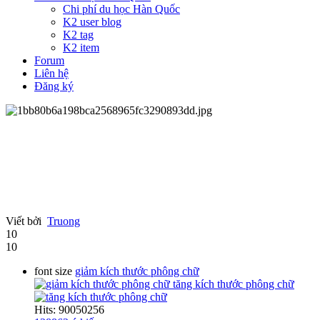
Chi phí du học Hàn Quốc
K2 user blog
K2 tag
K2 item
Forum
Liên hệ
Đăng ký
Viết bởi
Truong
10
10
font size
giảm kích thước phông chữ
tăng kích thước phông chữ
Hits: 90050256