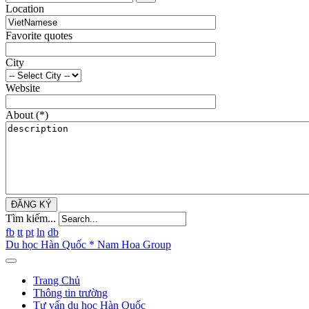
Location
Favorite quotes
City
Website
About
(*)
ĐĂNG KÝ
Tìm kiếm...
fb
tt
pt
ln
db
Du học Hàn Quốc * Nam Hoa Group
Trang Chủ
Thông tin trường
Tư vấn du học Hàn Quốc