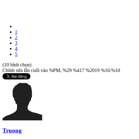
1
2
3
4
5
(10 bình chọn)
Chỉnh sửa lần cuối vào %PM, %29 %417 %2019 %16:%10
Truong