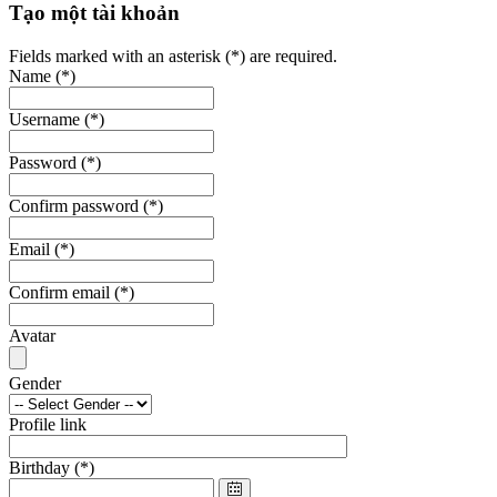
Tạo một tài khoản
Fields marked with an asterisk (*) are required.
Name
(*)
Username
(*)
Password
(*)
Confirm password
(*)
Email
(*)
Confirm email
(*)
Avatar
Gender
Profile link
Birthday
(*)