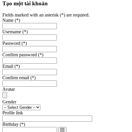
Tạo một tài khoản
Fields marked with an asterisk (*) are required.
Name
(*)
Username
(*)
Password
(*)
Confirm password
(*)
Email
(*)
Confirm email
(*)
Avatar
Gender
Profile link
Birthday
(*)