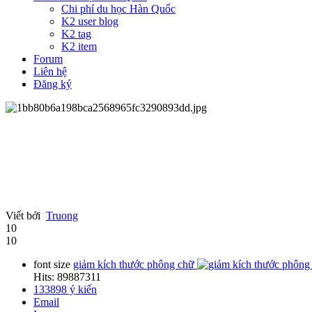
Chi phí du học Hàn Quốc
K2 user blog
K2 tag
K2 item
Forum
Liên hệ
Đăng ký
Viết bởi
Truong
10
10
font size
giảm kích thước phông chữ
Hits: 89887311
133898
ý kiến
Email