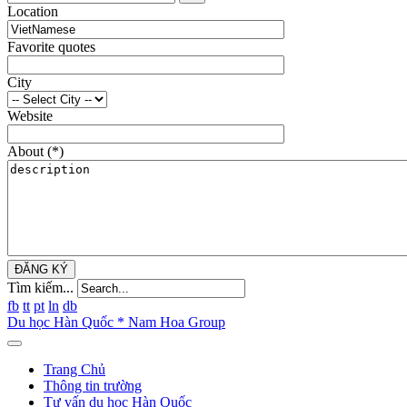
Location
Favorite quotes
City
Website
About
(*)
ĐĂNG KÝ
Tìm kiếm...
fb
tt
pt
ln
db
Du học Hàn Quốc * Nam Hoa Group
Trang Chủ
Thông tin trường
Tư vấn du học Hàn Quốc