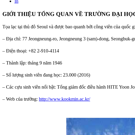
In
GIỚI THIỆU TỔNG QUAN VỀ TRƯỜNG ĐẠI H
Tọa lạc tại thủ đô Seoul và được bao quanh bởi công viên của quốc g
– Địa chỉ: 77 Jeongneung-ro, Jeongneung 3 (sam)-dong, Seongbuk-g
– Điện thoại: +82 2-910-4114
– Thành lập: tháng 9 năm 1946
– Số lượng sinh viên đang học: 23.000 (2016)
– Các cựu sinh viên nổi bật: Tổng giám đốc điều hành HITE Yoon 
– Web của trường:
http://www.kookmin.ac.kr/