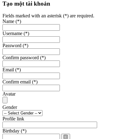
Tạo một tài khoản
Fields marked with an asterisk (*) are required.
Name
(*)
Username
(*)
Password
(*)
Confirm password
(*)
Email
(*)
Confirm email
(*)
Avatar
Gender
Profile link
Birthday
(*)