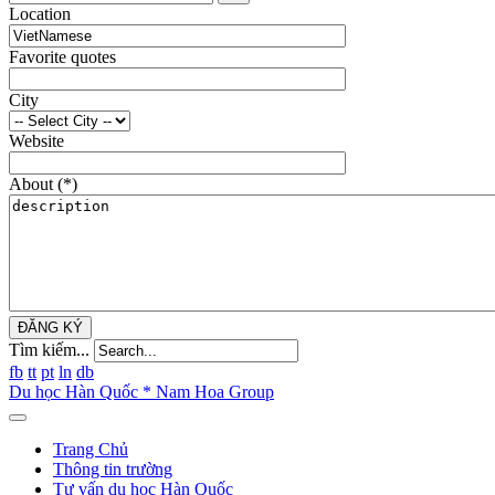
Location
Favorite quotes
City
Website
About
(*)
ĐĂNG KÝ
Tìm kiếm...
fb
tt
pt
ln
db
Du học Hàn Quốc * Nam Hoa Group
Trang Chủ
Thông tin trường
Tư vấn du học Hàn Quốc