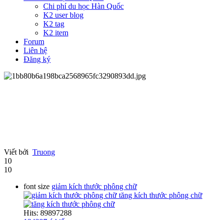
Chi phí du học Hàn Quốc
K2 user blog
K2 tag
K2 item
Forum
Liên hệ
Đăng ký
Viết bởi
Truong
10
10
font size
giảm kích thước phông chữ
tăng kích thước phông chữ
Hits: 89897288