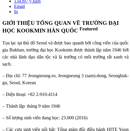
134397
ý kiến
Email
In
GIỚI THIỆU TỔNG QUAN VỀ TRƯỜNG ĐẠI
Featured
HỌC KOOKMIN HÀN QUỐC
Tọa lạc tại thủ đô Seoul và được bao quanh bởi công viên của quốc
gia Bukhan, trường đại học Kookmin được thành lập năm 1946 bởi
các nhà lãnh đạo dân tộc và là trường có môi trường rất xanh và
sạch.
– Địa chỉ: 77 Jeongneung-ro, Jeongneung 3 (sam)-dong, Seongbuk-
gu, Seoul, Korean
– Điện thoại: +82 2-910-4114
– Thành lập: tháng 9 năm 1946
– Số lượng sinh viên đang học: 23.000 (2016)
– Các cựu sinh viên nổi bật: Tổng giám đốc điều hành HITE Yoon