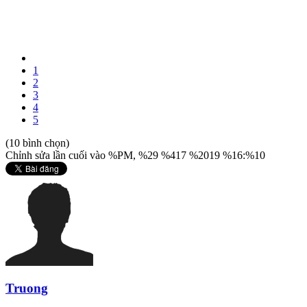
1
2
3
4
5
(10 bình chọn)
Chỉnh sửa lần cuối vào %PM, %29 %417 %2019 %16:%10
Truong