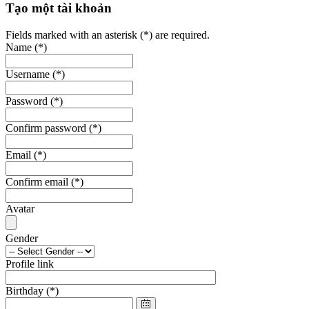
Tạo một tài khoản
Fields marked with an asterisk (*) are required.
Name
(*)
Username
(*)
Password
(*)
Confirm password
(*)
Email
(*)
Confirm email
(*)
Avatar
Gender
Profile link
Birthday
(*)