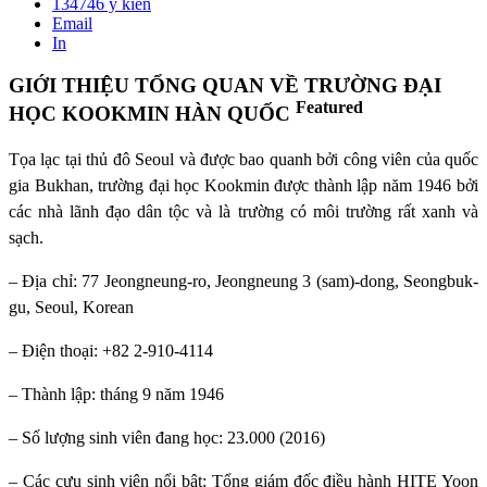
134746
ý kiến
Email
In
GIỚI THIỆU TỔNG QUAN VỀ TRƯỜNG ĐẠI
Featured
HỌC KOOKMIN HÀN QUỐC
Tọa lạc tại thủ đô Seoul và được bao quanh bởi công viên của quốc
gia Bukhan, trường đại học Kookmin được thành lập năm 1946 bởi
các nhà lãnh đạo dân tộc và là trường có môi trường rất xanh và
sạch.
– Địa chỉ: 77 Jeongneung-ro, Jeongneung 3 (sam)-dong, Seongbuk-
gu, Seoul, Korean
– Điện thoại: +82 2-910-4114
– Thành lập: tháng 9 năm 1946
– Số lượng sinh viên đang học: 23.000 (2016)
– Các cựu sinh viên nổi bật: Tổng giám đốc điều hành HITE Yoon