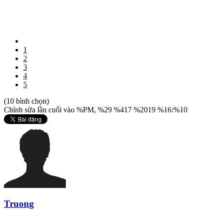
1
2
3
4
5
(10 bình chọn)
Chỉnh sửa lần cuối vào %PM, %29 %417 %2019 %16:%10
Truong