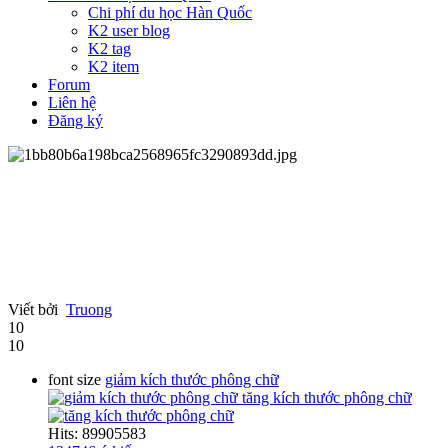
Chi phí du học Hàn Quốc
K2 user blog
K2 tag
K2 item
Forum
Liên hệ
Đăng ký
Viết bởi
Truong
10
10
font size
giảm kích thước phông chữ
tăng kích thước phông chữ
Hits: 89905583