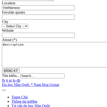
Location
Favorite quotes
City
Website
About
(*)
ĐĂNG KÝ
Tìm kiếm...
fb
tt
pt
ln
db
Du học Hàn Quốc * Nam Hoa Group
Trang Chủ
Thông tin trường
Tư vấn du học Hàn Quốc