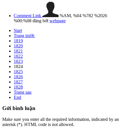
Comment Link
%AM, %04 %782 %2026
%00:%08
đăng bởi
webpage
Start
Trang trước
1819
1820
1821
1822
1823
1824
1825
1826
1827
1828
Trang sau
End
Gửi
bình luận
Make sure you enter all the required information, indicated by an
asterisk (*). HTML code is not allowed.