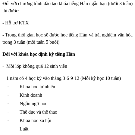
Đối với chương trình đào tạo khóa tiếng Hàn ngắn hạn (dưới 3 tuần)
thì được:
- Hỗ trợ KTX
- Trong thời gian học sẽ được học tiếng Hàn và trải nghiệm văn hóa
trong 3 tuần (mỗi tuần 5 buổi)
Đối với khóa học định kỳ tiếng Hàn
-
Mỗi lớp không quá 12 sinh viên
-
1 năm có 4 học kỳ vào tháng 3-6-9-12 (Mỗi kỳ học 10 tuần)
·
Khoa học tự nhiên
·
Kinh doanh
·
Ngôn ngữ học
·
Thể dục và thể thao
·
Khoa học xã hội
·
Luật