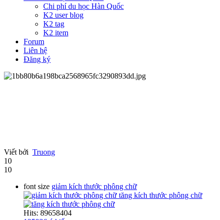
Chi phí du học Hàn Quốc
K2 user blog
K2 tag
K2 item
Forum
Liên hệ
Đăng ký
Viết bởi
Truong
10
10
font size
giảm kích thước phông chữ
tăng kích thước phông chữ
Hits: 89658404