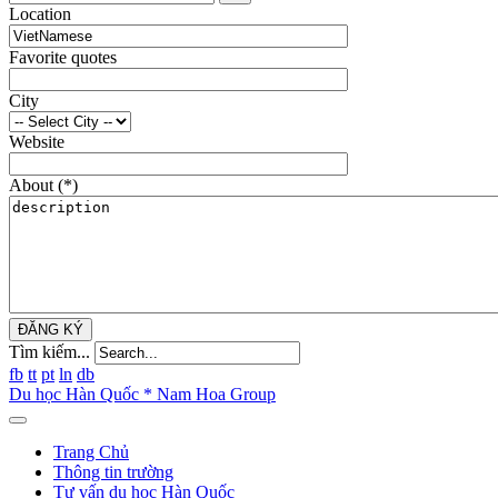
Location
Favorite quotes
City
Website
About
(*)
ĐĂNG KÝ
Tìm kiếm...
fb
tt
pt
ln
db
Du học Hàn Quốc * Nam Hoa Group
Trang Chủ
Thông tin trường
Tư vấn du học Hàn Quốc