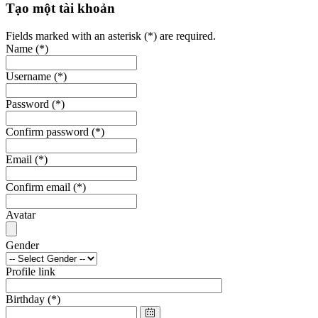
Tạo một tài khoản
Fields marked with an asterisk (*) are required.
Name
(*)
Username
(*)
Password
(*)
Confirm password
(*)
Email
(*)
Confirm email
(*)
Avatar
Gender
Profile link
Birthday
(*)