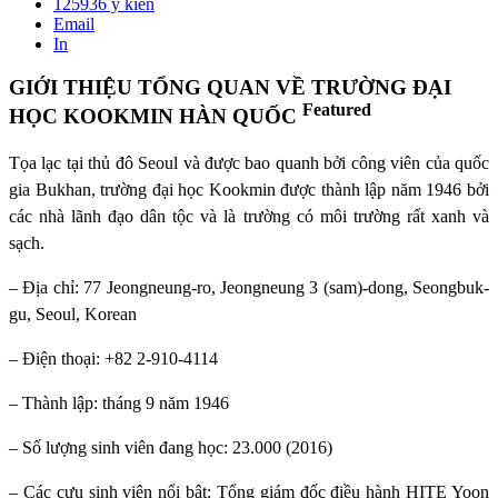
125936
ý kiến
Email
In
GIỚI THIỆU TỔNG QUAN VỀ TRƯỜNG ĐẠI
Featured
HỌC KOOKMIN HÀN QUỐC
Tọa lạc tại thủ đô Seoul và được bao quanh bởi công viên của quốc
gia Bukhan, trường đại học Kookmin được thành lập năm 1946 bởi
các nhà lãnh đạo dân tộc và là trường có môi trường rất xanh và
sạch.
– Địa chỉ: 77 Jeongneung-ro, Jeongneung 3 (sam)-dong, Seongbuk-
gu, Seoul, Korean
– Điện thoại: +82 2-910-4114
– Thành lập: tháng 9 năm 1946
– Số lượng sinh viên đang học: 23.000 (2016)
– Các cựu sinh viên nổi bật: Tổng giám đốc điều hành HITE Yoon