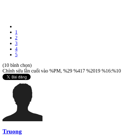
1
2
3
4
5
(10 bình chọn)
Chỉnh sửa lần cuối vào %PM, %29 %417 %2019 %16:%10
Truong