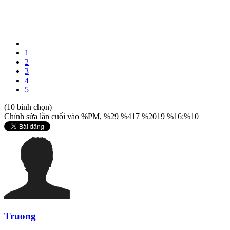
1
2
3
4
5
(10 bình chọn)
Chỉnh sửa lần cuối vào %PM, %29 %417 %2019 %16:%10
Truong