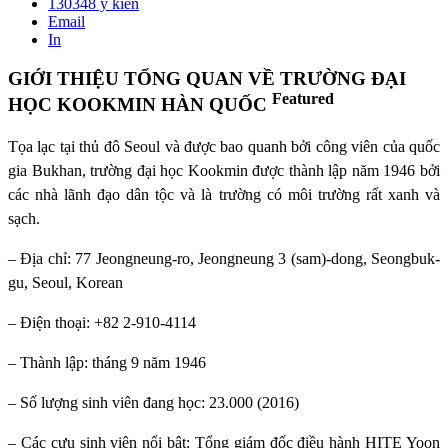
130348
ý kiến
Email
In
GIỚI THIỆU TỔNG QUAN VỀ TRƯỜNG ĐẠI
Featured
HỌC KOOKMIN HÀN QUỐC
Tọa lạc tại thủ đô Seoul và được bao quanh bởi công viên của quốc
gia Bukhan, trường đại học Kookmin được thành lập năm 1946 bởi
các nhà lãnh đạo dân tộc và là trường có môi trường rất xanh và
sạch.
– Địa chỉ: 77 Jeongneung-ro, Jeongneung 3 (sam)-dong, Seongbuk-
gu, Seoul, Korean
– Điện thoại: +82 2-910-4114
– Thành lập: tháng 9 năm 1946
– Số lượng sinh viên đang học: 23.000 (2016)
– Các cựu sinh viên nổi bật: Tổng giám đốc điều hành HITE Yoon