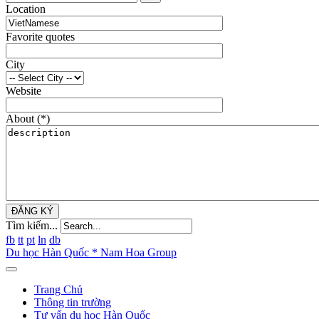
Location
Favorite quotes
City
Website
About
(*)
ĐĂNG KÝ
Tìm kiếm...
fb
tt
pt
ln
db
Du học Hàn Quốc * Nam Hoa Group
Trang Chủ
Thông tin trường
Tư vấn du học Hàn Quốc