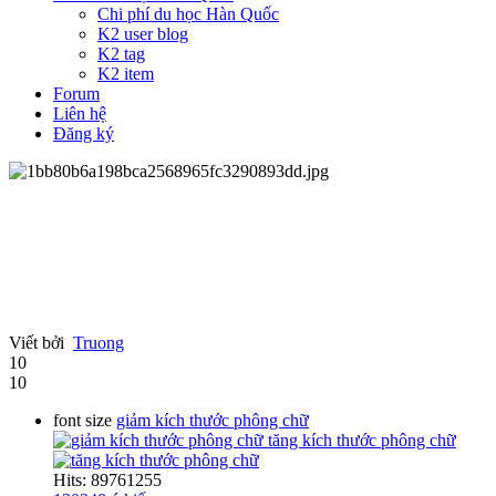
Chi phí du học Hàn Quốc
K2 user blog
K2 tag
K2 item
Forum
Liên hệ
Đăng ký
Viết bởi
Truong
10
10
font size
giảm kích thước phông chữ
tăng kích thước phông chữ
Hits: 89761255