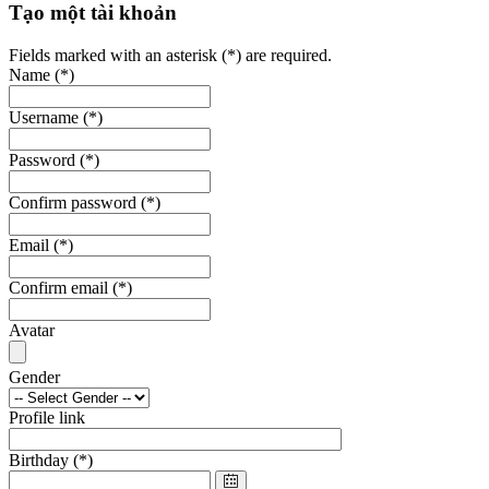
Tạo một tài khoản
Fields marked with an asterisk (*) are required.
Name
(*)
Username
(*)
Password
(*)
Confirm password
(*)
Email
(*)
Confirm email
(*)
Avatar
Gender
Profile link
Birthday
(*)