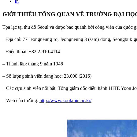
In
GIỚI THIỆU TỔNG QUAN VỀ TRƯỜNG ĐẠI H
Tọa lạc tại thủ đô Seoul và được bao quanh bởi công viên của quốc g
– Địa chỉ: 77 Jeongneung-ro, Jeongneung 3 (sam)-dong, Seongbuk-g
– Điện thoại: +82 2-910-4114
– Thành lập: tháng 9 năm 1946
– Số lượng sinh viên đang học: 23.000 (2016)
– Các cựu sinh viên nổi bật: Tổng giám đốc điều hành HITE Yoon 
– Web của trường:
http://www.kookmin.ac.kr/