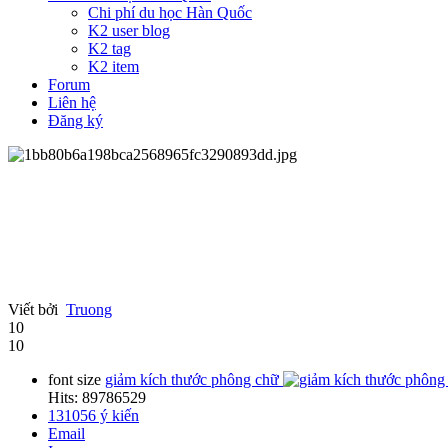
Chi phí du học Hàn Quốc
K2 user blog
K2 tag
K2 item
Forum
Liên hệ
Đăng ký
Viết bởi
Truong
10
10
font size
giảm kích thước phông chữ
Hits: 89786529
131056
ý kiến
Email