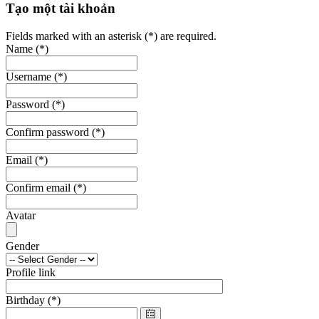
Tạo một tài khoản
Fields marked with an asterisk (*) are required.
Name
(*)
Username
(*)
Password
(*)
Confirm password
(*)
Email
(*)
Confirm email
(*)
Avatar
Gender
Profile link
Birthday
(*)