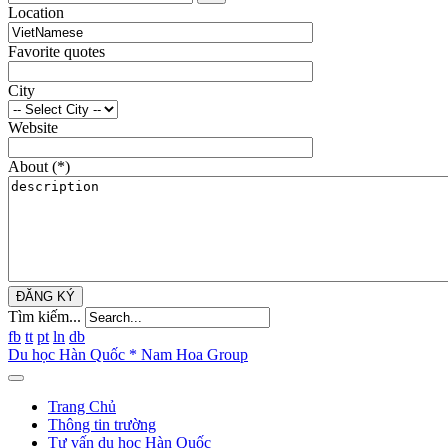
Location
Favorite quotes
City
Website
About
(*)
ĐĂNG KÝ
Tìm kiếm...
fb
tt
pt
ln
db
Du học Hàn Quốc * Nam Hoa Group
Trang Chủ
Thông tin trường
Tư vấn du học Hàn Quốc