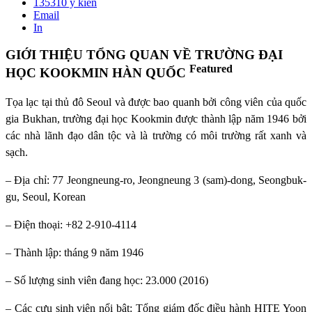
135310
ý kiến
Email
In
GIỚI THIỆU TỔNG QUAN VỀ TRƯỜNG ĐẠI
Featured
HỌC KOOKMIN HÀN QUỐC
Tọa lạc tại thủ đô Seoul và được bao quanh bởi công viên của quốc
gia Bukhan, trường đại học Kookmin được thành lập năm 1946 bởi
các nhà lãnh đạo dân tộc và là trường có môi trường rất xanh và
sạch.
– Địa chỉ: 77 Jeongneung-ro, Jeongneung 3 (sam)-dong, Seongbuk-
gu, Seoul, Korean
– Điện thoại: +82 2-910-4114
– Thành lập: tháng 9 năm 1946
– Số lượng sinh viên đang học: 23.000 (2016)
– Các cựu sinh viên nổi bật: Tổng giám đốc điều hành HITE Yoon