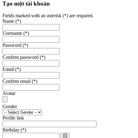
Tạo một tài khoản
Fields marked with an asterisk (*) are required.
Name
(*)
Username
(*)
Password
(*)
Confirm password
(*)
Email
(*)
Confirm email
(*)
Avatar
Gender
Profile link
Birthday
(*)