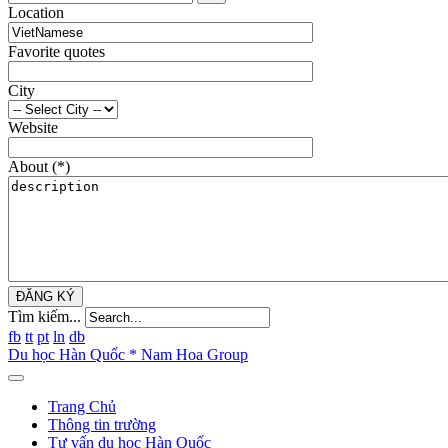
Location
Favorite quotes
City
Website
About
(*)
ĐĂNG KÝ
Tìm kiếm...
fb
tt
pt
ln
db
Du học Hàn Quốc * Nam Hoa Group
Trang Chủ
Thông tin trường
Tư vấn du học Hàn Quốc