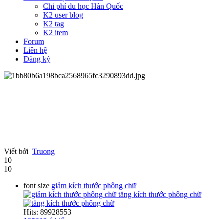
Chi phí du học Hàn Quốc
K2 user blog
K2 tag
K2 item
Forum
Liên hệ
Đăng ký
Viết bởi
Truong
10
10
font size
giảm kích thước phông chữ
tăng kích thước phông chữ
Hits: 89928553