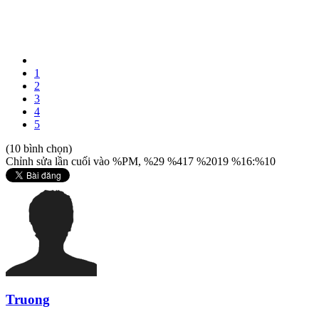
1
2
3
4
5
(10 bình chọn)
Chỉnh sửa lần cuối vào %PM, %29 %417 %2019 %16:%10
Truong