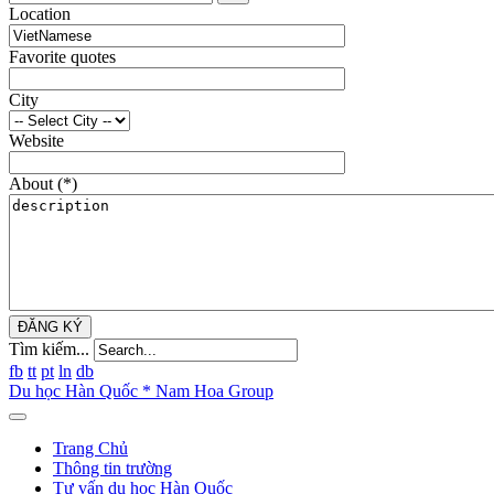
Location
Favorite quotes
City
Website
About
(*)
ĐĂNG KÝ
Tìm kiếm...
fb
tt
pt
ln
db
Du học Hàn Quốc * Nam Hoa Group
Trang Chủ
Thông tin trường
Tư vấn du học Hàn Quốc