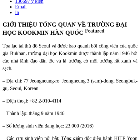
136697
ý kiến
Email
In
GIỚI THIỆU TỔNG QUAN VỀ TRƯỜNG ĐẠI
Featured
HỌC KOOKMIN HÀN QUỐC
Tọa lạc tại thủ đô Seoul và được bao quanh bởi công viên của quốc
gia Bukhan, trường đại học Kookmin được thành lập năm 1946 bởi
các nhà lãnh đạo dân tộc và là trường có môi trường rất xanh và
sạch.
– Địa chỉ: 77 Jeongneung-ro, Jeongneung 3 (sam)-dong, Seongbuk-
gu, Seoul, Korean
– Điện thoại: +82 2-910-4114
– Thành lập: tháng 9 năm 1946
– Số lượng sinh viên đang học: 23.000 (2016)
– Các cựu sinh viên nổi bật: Tổng giám đốc điều hành HITE Yoon