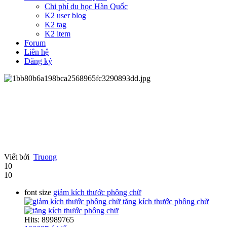
Chi phí du học Hàn Quốc
K2 user blog
K2 tag
K2 item
Forum
Liên hệ
Đăng ký
Viết bởi
Truong
10
10
font size
giảm kích thước phông chữ
tăng kích thước phông chữ
Hits: 89989765