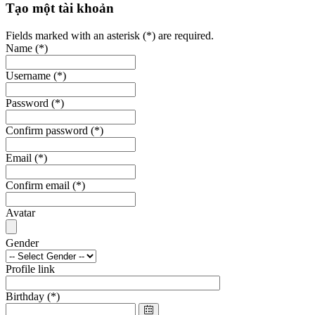
Tạo một tài khoản
Fields marked with an asterisk (*) are required.
Name
(*)
Username
(*)
Password
(*)
Confirm password
(*)
Email
(*)
Confirm email
(*)
Avatar
Gender
Profile link
Birthday
(*)