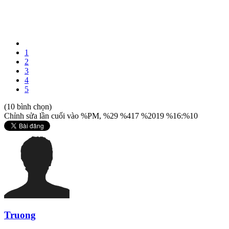
1
2
3
4
5
(10 bình chọn)
Chỉnh sửa lần cuối vào %PM, %29 %417 %2019 %16:%10
Truong