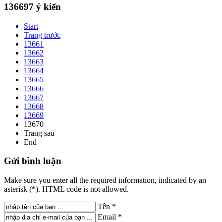
136697
ý kiến
Start
Trang trước
13661
13662
13663
13664
13665
13666
13667
13668
13669
13670
Trang sau
End
Gửi
bình luận
Make sure you enter all the required information, indicated by an
asterisk (*). HTML code is not allowed.
Tên *
Email *