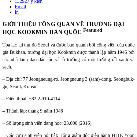
132927
ý kiến
Email
In
GIỚI THIỆU TỔNG QUAN VỀ TRƯỜNG ĐẠI
Featured
HỌC KOOKMIN HÀN QUỐC
Tọa lạc tại thủ đô Seoul và được bao quanh bởi công viên của quốc
gia Bukhan, trường đại học Kookmin được thành lập năm 1946 bởi
các nhà lãnh đạo dân tộc và là trường có môi trường rất xanh và
sạch.
– Địa chỉ: 77 Jeongneung-ro, Jeongneung 3 (sam)-dong, Seongbuk-
gu, Seoul, Korean
– Điện thoại: +82 2-910-4114
– Thành lập: tháng 9 năm 1946
– Số lượng sinh viên đang học: 23.000 (2016)
– Các cựu sinh viên nổi bật: Tổng giám đốc điều hành HITE Yoon