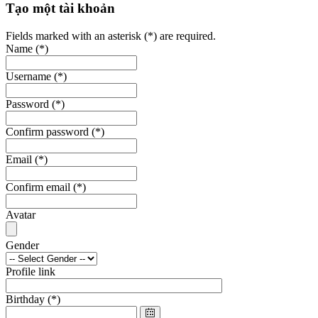
Tạo một tài khoản
Fields marked with an asterisk (*) are required.
Name
(*)
Username
(*)
Password
(*)
Confirm password
(*)
Email
(*)
Confirm email
(*)
Avatar
Gender
Profile link
Birthday
(*)