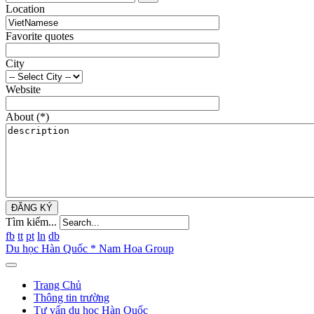
Location
Favorite quotes
City
Website
About
(*)
ĐĂNG KÝ
Tìm kiếm...
fb
tt
pt
ln
db
Du học Hàn Quốc * Nam Hoa Group
Trang Chủ
Thông tin trường
Tư vấn du học Hàn Quốc