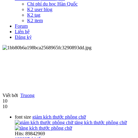
Chi phí du học Hàn Quốc
K2 user blog
K2 tag
K2 item
Forum
Liên hệ
Đăng ký
Viết bởi
Truong
10
10
font size
giảm kích thước phông chữ
tăng kích thước phông chữ
Hits: 89842969