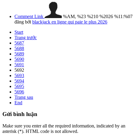
Comment Link
%AM, %23 %210 %2026 %11:%07
đăng bởi
blackjack en ligne qui paie le plus 2026
Start
Trang trước
5687
5688
5689
5690
5691
5692
5693
5694
5695
5696
Trang sau
End
Gửi
bình luận
Make sure you enter all the required information, indicated by an
asterisk (*). HTML code is not allowed.