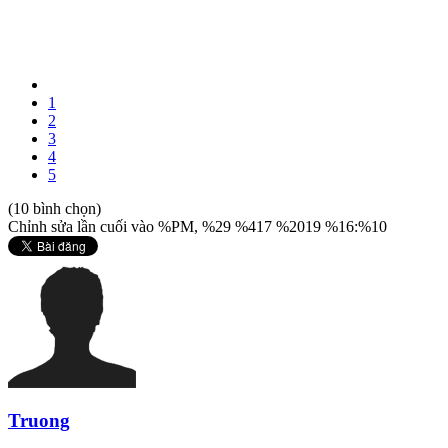
1
2
3
4
5
(10 bình chọn)
Chỉnh sửa lần cuối vào %PM, %29 %417 %2019 %16:%10
Truong