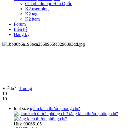
Chi phí du học Hàn Quốc
K2 user blog
K2 tag
K2 item
Forum
Liên hệ
Đăng ký
Viết bởi
Truong
10
10
font size
giảm kích thước phông chữ
tăng kích thước phông chữ
Hits: 90066105