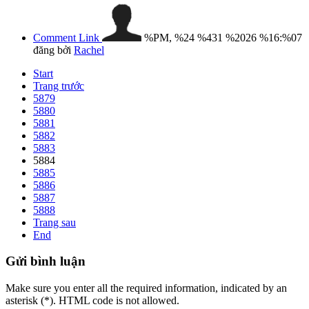
Comment Link
%PM, %24 %431 %2026 %16:%07
đăng bởi
Rachel
Start
Trang trước
5879
5880
5881
5882
5883
5884
5885
5886
5887
5888
Trang sau
End
Gửi
bình luận
Make sure you enter all the required information, indicated by an
asterisk (*). HTML code is not allowed.