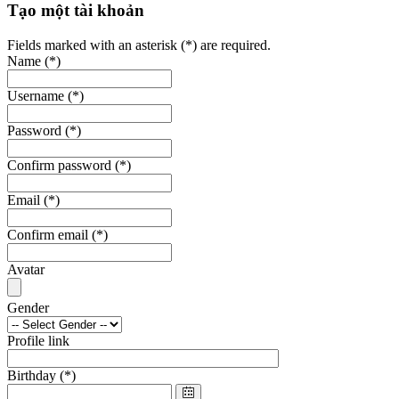
Tạo một tài khoản
Fields marked with an asterisk (*) are required.
Name
(*)
Username
(*)
Password
(*)
Confirm password
(*)
Email
(*)
Confirm email
(*)
Avatar
Gender
Profile link
Birthday
(*)