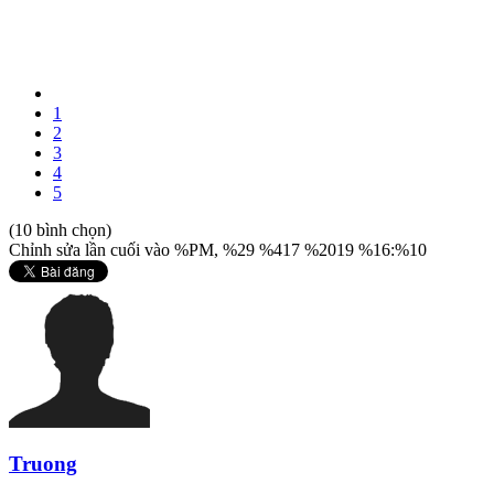
1
2
3
4
5
(10 bình chọn)
Chỉnh sửa lần cuối vào %PM, %29 %417 %2019 %16:%10
Truong