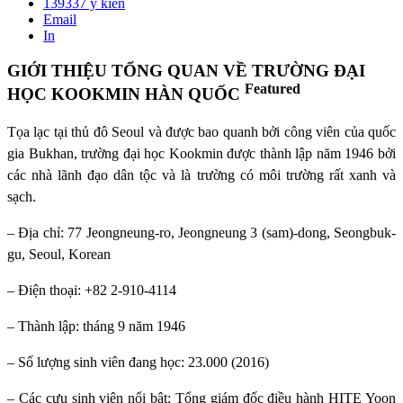
139337
ý kiến
Email
In
GIỚI THIỆU TỔNG QUAN VỀ TRƯỜNG ĐẠI
Featured
HỌC KOOKMIN HÀN QUỐC
Tọa lạc tại thủ đô Seoul và được bao quanh bởi công viên của quốc
gia Bukhan, trường đại học Kookmin được thành lập năm 1946 bởi
các nhà lãnh đạo dân tộc và là trường có môi trường rất xanh và
sạch.
– Địa chỉ: 77 Jeongneung-ro, Jeongneung 3 (sam)-dong, Seongbuk-
gu, Seoul, Korean
– Điện thoại: +82 2-910-4114
– Thành lập: tháng 9 năm 1946
– Số lượng sinh viên đang học: 23.000 (2016)
– Các cựu sinh viên nổi bật: Tổng giám đốc điều hành HITE Yoon