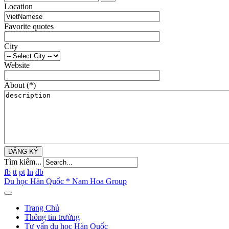
Location
Favorite quotes
City
Website
About
(*)
ĐĂNG KÝ
Tìm kiếm...
fb
tt
pt
ln
db
Du học Hàn Quốc * Nam Hoa Group
Trang Chủ
Thông tin trường
Tư vấn du học Hàn Quốc