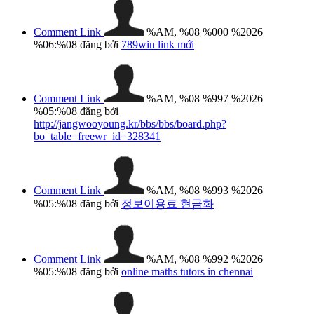
Comment Link
%AM, %08 %000 %2026
%06:%08
đăng bởi
789win link mới
Comment Link
%AM, %08 %997 %2026
%05:%08
đăng bởi
http://jangwooyoung.kr/bbs/bbs/board.php?
bo_table=freewr_id=328341
Comment Link
%AM, %08 %993 %2026
%05:%08
đăng bởi
정보이용료 현금화
Comment Link
%AM, %08 %992 %2026
%05:%08
đăng bởi
online maths tutors in chennai