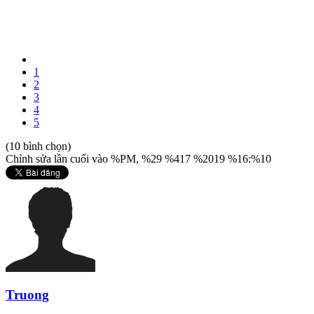
1
2
3
4
5
(10 bình chọn)
Chỉnh sửa lần cuối vào %PM, %29 %417 %2019 %16:%10
Truong