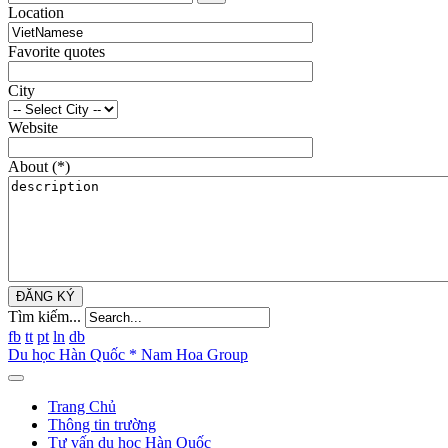
Location
Favorite quotes
City
Website
About
(*)
ĐĂNG KÝ
Tìm kiếm...
fb
tt
pt
ln
db
Du học Hàn Quốc * Nam Hoa Group
Trang Chủ
Thông tin trường
Tư vấn du học Hàn Quốc