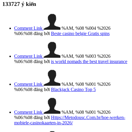
133727
ý kiến
Comment Link
%AM, %08 %004 %2026
%06:%08
đăng bởi
Beste casino belgie Gratis spins
Comment Link
%AM, %08 %003 %2026
%06:%08
đăng bởi
is world nomads the best travel insurance
Comment Link
%AM, %08 %001 %2026
%06:%08
đăng bởi
Blackjack Casino Top 5
Comment Link
%AM, %08 %001 %2026
%06:%08
đăng bởi
Https://Metodousc.Com.br/hoe-werken-
mobiele-casinokaarten-in-2026/