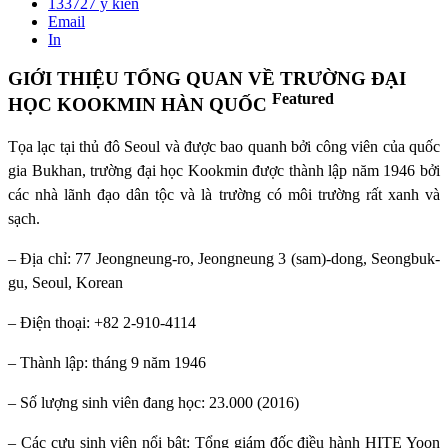
133727
ý kiến
Email
In
GIỚI THIỆU TỔNG QUAN VỀ TRƯỜNG ĐẠI
Featured
HỌC KOOKMIN HÀN QUỐC
Tọa lạc tại thủ đô Seoul và được bao quanh bởi công viên của quốc
gia Bukhan, trường đại học Kookmin được thành lập năm 1946 bởi
các nhà lãnh đạo dân tộc và là trường có môi trường rất xanh và
sạch.
– Địa chỉ: 77 Jeongneung-ro, Jeongneung 3 (sam)-dong, Seongbuk-
gu, Seoul, Korean
– Điện thoại: +82 2-910-4114
– Thành lập: tháng 9 năm 1946
– Số lượng sinh viên đang học: 23.000 (2016)
– Các cựu sinh viên nổi bật: Tổng giám đốc điều hành HITE Yoon