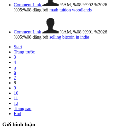
Comment Link
%AM, %08 %992 %2026
%05:%08
đăng bởi
math tuition woodlands
Comment Link
%AM, %08 %991 %2026
%05:%08
đăng bởi
selling bitcoin in india
Start
Trang trước
3
4
5
6
7
8
9
10
11
12
Trang sau
End
Gửi
bình luận