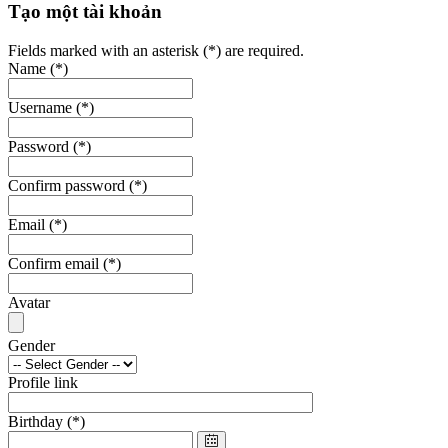
Tạo một tài khoản
Fields marked with an asterisk (*) are required.
Name
(*)
Username
(*)
Password
(*)
Confirm password
(*)
Email
(*)
Confirm email
(*)
Avatar
Gender
Profile link
Birthday
(*)