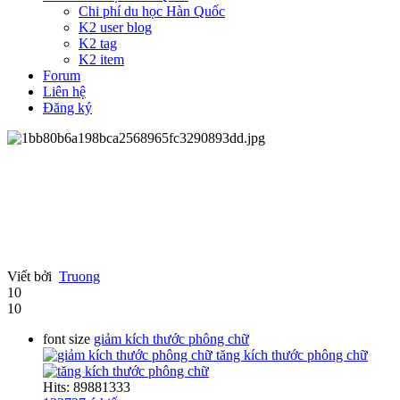
Chi phí du học Hàn Quốc
K2 user blog
K2 tag
K2 item
Forum
Liên hệ
Đăng ký
Viết bởi
Truong
10
10
font size
giảm kích thước phông chữ
tăng kích thước phông chữ
Hits: 89881333