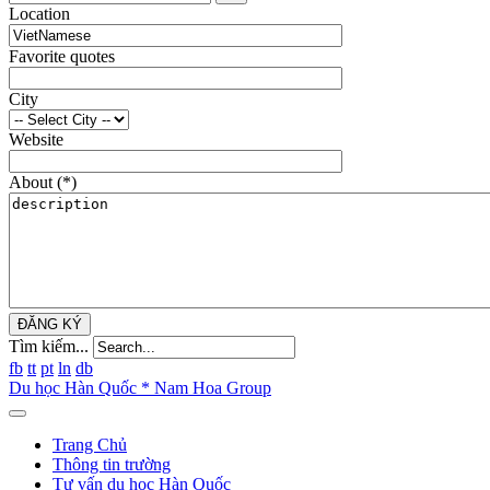
Location
Favorite quotes
City
Website
About
(*)
ĐĂNG KÝ
Tìm kiếm...
fb
tt
pt
ln
db
Du học Hàn Quốc * Nam Hoa Group
Trang Chủ
Thông tin trường
Tư vấn du học Hàn Quốc