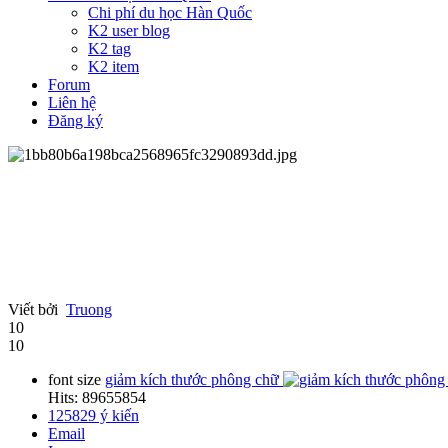
Chi phí du học Hàn Quốc
K2 user blog
K2 tag
K2 item
Forum
Liên hệ
Đăng ký
Viết bởi
Truong
10
10
font size
giảm kích thước phông chữ
Hits: 89655854
125829
ý kiến
Email