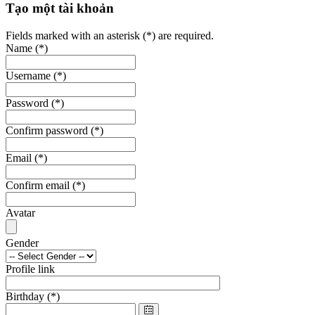
Tạo một tài khoản
Fields marked with an asterisk (*) are required.
Name
(*)
Username
(*)
Password
(*)
Confirm password
(*)
Email
(*)
Confirm email
(*)
Avatar
Gender
Profile link
Birthday
(*)