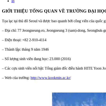
In
GIỚI THIỆU TỔNG QUAN VỀ TRƯỜNG ĐẠI H
Tọa lạc tại thủ đô Seoul và được bao quanh bởi công viên của quốc g
– Địa chỉ: 77 Jeongneung-ro, Jeongneung 3 (sam)-dong, Seongbuk-g
– Điện thoại: +82 2-910-4114
– Thành lập: tháng 9 năm 1946
– Số lượng sinh viên đang học: 23.000 (2016)
– Các cựu sinh viên nổi bật: Tổng giám đốc điều hành HITE Yoon 
– Web của trường:
http://www.kookmin.ac.kr/