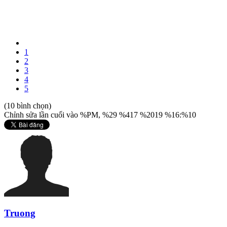
1
2
3
4
5
(10 bình chọn)
Chỉnh sửa lần cuối vào %PM, %29 %417 %2019 %16:%10
Truong