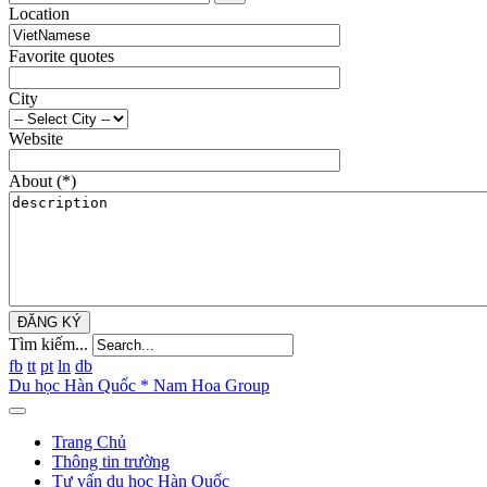
Location
Favorite quotes
City
Website
About
(*)
ĐĂNG KÝ
Tìm kiếm...
fb
tt
pt
ln
db
Du học Hàn Quốc * Nam Hoa Group
Trang Chủ
Thông tin trường
Tư vấn du học Hàn Quốc