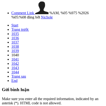
Comment Link
%AM, %05 %975 %2026
%05:%08
đăng bởi
Nichole
Start
Trang trước
1035
1036
1037
1038
1039
1040
1041
1042
1043
1044
Trang sau
End
Gửi
bình luận
Make sure you enter all the required information, indicated by an
asterisk (*). HTML code is not allowed.