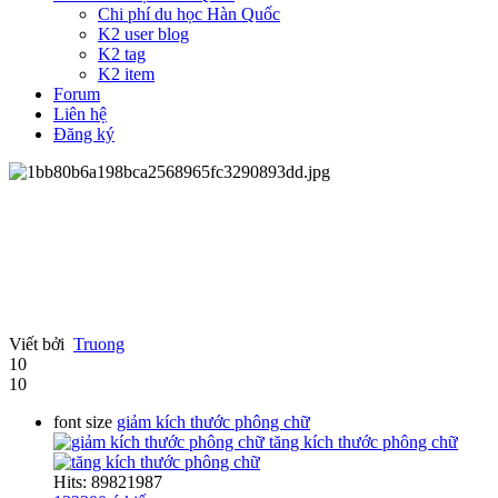
Chi phí du học Hàn Quốc
K2 user blog
K2 tag
K2 item
Forum
Liên hệ
Đăng ký
Viết bởi
Truong
10
10
font size
giảm kích thước phông chữ
tăng kích thước phông chữ
Hits: 89821987