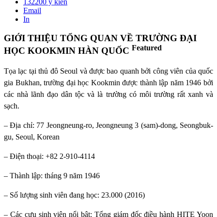
132200
ý kiến
Email
In
GIỚI THIỆU TỔNG QUAN VỀ TRƯỜNG ĐẠI
Featured
HỌC KOOKMIN HÀN QUỐC
Tọa lạc tại thủ đô Seoul và được bao quanh bởi công viên của quốc
gia Bukhan, trường đại học Kookmin được thành lập năm 1946 bởi
các nhà lãnh đạo dân tộc và là trường có môi trường rất xanh và
sạch.
– Địa chỉ: 77 Jeongneung-ro, Jeongneung 3 (sam)-dong, Seongbuk-
gu, Seoul, Korean
– Điện thoại: +82 2-910-4114
– Thành lập: tháng 9 năm 1946
– Số lượng sinh viên đang học: 23.000 (2016)
– Các cựu sinh viên nổi bật: Tổng giám đốc điều hành HITE Yoon