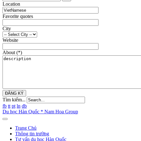
Location
Favorite quotes
City
Website
About
(*)
ĐĂNG KÝ
Tìm kiếm...
fb
tt
pt
ln
db
Du học Hàn Quốc * Nam Hoa Group
Trang Chủ
Thông tin trường
Tư vấn du học Hàn Quốc