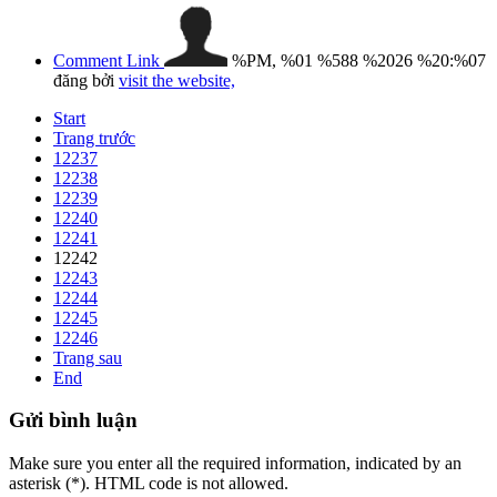
Comment Link
%PM, %01 %588 %2026 %20:%07
đăng bởi
visit the website,
Start
Trang trước
12237
12238
12239
12240
12241
12242
12243
12244
12245
12246
Trang sau
End
Gửi
bình luận
Make sure you enter all the required information, indicated by an
asterisk (*). HTML code is not allowed.