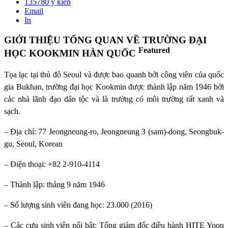
135780
ý kiến
Email
In
GIỚI THIỆU TỔNG QUAN VỀ TRƯỜNG ĐẠI
Featured
HỌC KOOKMIN HÀN QUỐC
Tọa lạc tại thủ đô Seoul và được bao quanh bởi công viên của quốc
gia Bukhan, trường đại học Kookmin được thành lập năm 1946 bởi
các nhà lãnh đạo dân tộc và là trường có môi trường rất xanh và
sạch.
– Địa chỉ: 77 Jeongneung-ro, Jeongneung 3 (sam)-dong, Seongbuk-
gu, Seoul, Korean
– Điện thoại: +82 2-910-4114
– Thành lập: tháng 9 năm 1946
– Số lượng sinh viên đang học: 23.000 (2016)
– Các cựu sinh viên nổi bật: Tổng giám đốc điều hành HITE Yoon