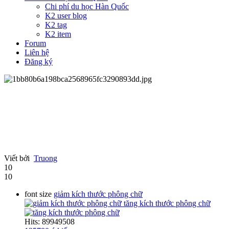
Chi phí du học Hàn Quốc
K2 user blog
K2 tag
K2 item
Forum
Liên hệ
Đăng ký
Viết bởi
Truong
10
10
font size
giảm kích thước phông chữ
tăng kích thước phông chữ
Hits: 89949508