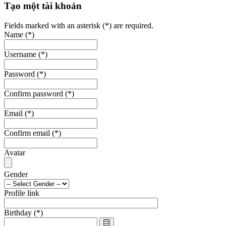
Tạo một tài khoản
Fields marked with an asterisk (*) are required.
Name
(*)
Username
(*)
Password
(*)
Confirm password
(*)
Email
(*)
Confirm email
(*)
Avatar
Gender
Profile link
Birthday
(*)