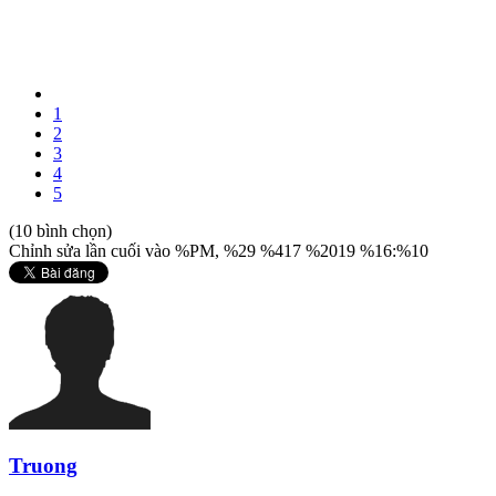
1
2
3
4
5
(10 bình chọn)
Chỉnh sửa lần cuối vào %PM, %29 %417 %2019 %16:%10
Truong