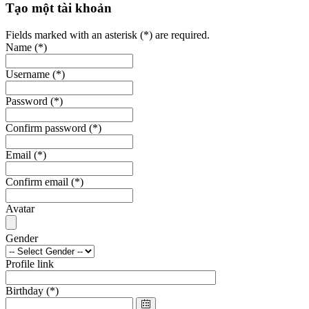
Tạo một tài khoản
Fields marked with an asterisk (*) are required.
Name
(*)
Username
(*)
Password
(*)
Confirm password
(*)
Email
(*)
Confirm email
(*)
Avatar
Gender
Profile link
Birthday
(*)