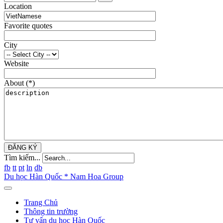
Location
Favorite quotes
City
Website
About
(*)
ĐĂNG KÝ
Tìm kiếm...
fb
tt
pt
ln
db
Du học Hàn Quốc * Nam Hoa Group
Trang Chủ
Thông tin trường
Tư vấn du học Hàn Quốc