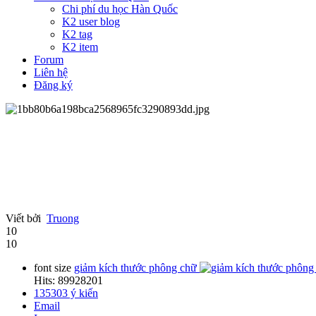
Chi phí du học Hàn Quốc
K2 user blog
K2 tag
K2 item
Forum
Liên hệ
Đăng ký
Viết bởi
Truong
10
10
font size
giảm kích thước phông chữ
Hits: 89928201
135303
ý kiến
Email