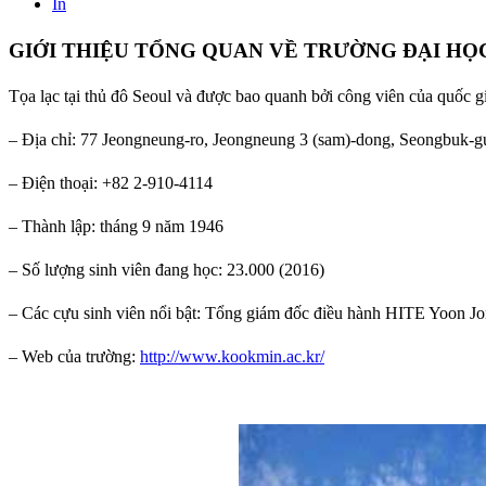
In
GIỚI THIỆU TỔNG QUAN VỀ TRƯỜNG ĐẠI H
Tọa lạc tại thủ đô Seoul và được bao quanh bởi công viên của quốc g
– Địa chỉ: 77 Jeongneung-ro, Jeongneung 3 (sam)-dong, Seongbuk-g
– Điện thoại: +82 2-910-4114
– Thành lập: tháng 9 năm 1946
– Số lượng sinh viên đang học: 23.000 (2016)
– Các cựu sinh viên nổi bật: Tổng giám đốc điều hành HITE Yoon 
– Web của trường:
http://www.kookmin.ac.kr/