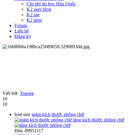
Chi phí du học Hàn Quốc
K2 user blog
K2 tag
K2 item
Forum
Liên hệ
Đăng ký
Viết bởi
Truong
10
10
font size
giảm kích thước phông chữ
tăng kích thước phông chữ
Hits: 89951117