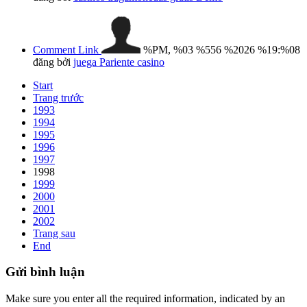
Comment Link
%PM, %03 %556 %2026 %19:%08
đăng bởi
juega Pariente casino
Start
Trang trước
1993
1994
1995
1996
1997
1998
1999
2000
2001
2002
Trang sau
End
Gửi
bình luận
Make sure you enter all the required information, indicated by an