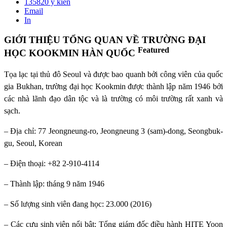
135820
ý kiến
Email
In
GIỚI THIỆU TỔNG QUAN VỀ TRƯỜNG ĐẠI
Featured
HỌC KOOKMIN HÀN QUỐC
Tọa lạc tại thủ đô Seoul và được bao quanh bởi công viên của quốc
gia Bukhan, trường đại học Kookmin được thành lập năm 1946 bởi
các nhà lãnh đạo dân tộc và là trường có môi trường rất xanh và
sạch.
– Địa chỉ: 77 Jeongneung-ro, Jeongneung 3 (sam)-dong, Seongbuk-
gu, Seoul, Korean
– Điện thoại: +82 2-910-4114
– Thành lập: tháng 9 năm 1946
– Số lượng sinh viên đang học: 23.000 (2016)
– Các cựu sinh viên nổi bật: Tổng giám đốc điều hành HITE Yoon