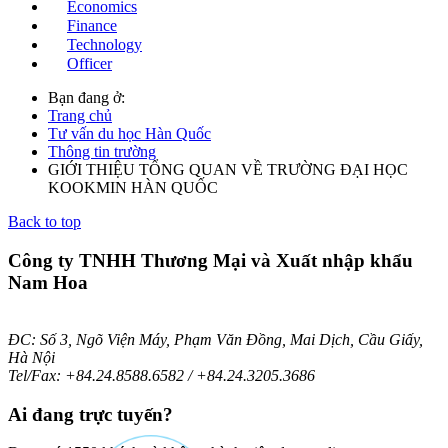
Economics
Finance
Technology
Officer
Bạn đang ở:
Trang chủ
Tư vấn du học Hàn Quốc
Thông tin trường
GIỚI THIỆU TỔNG QUAN VỀ TRƯỜNG ĐẠI HỌC
KOOKMIN HÀN QUỐC
Back to top
Công ty TNHH Thương Mại và Xuất nhập khẩu
Nam Hoa
ĐC: Số 3, Ngõ Viện Máy, Phạm Văn Đồng, Mai Dịch, Cầu Giấy,
Hà Nội
Tel/Fax: +84.24.8588.6582 / +84.24.3205.3686
Ai
đang trực tuyến?