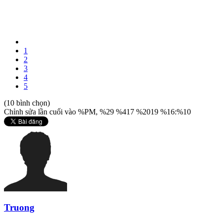
1
2
3
4
5
(10 bình chọn)
Chỉnh sửa lần cuối vào %PM, %29 %417 %2019 %16:%10
Truong