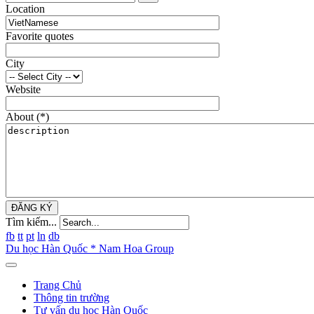
Location
Favorite quotes
City
Website
About
(*)
ĐĂNG KÝ
Tìm kiếm...
fb
tt
pt
ln
db
Du học Hàn Quốc * Nam Hoa Group
Trang Chủ
Thông tin trường
Tư vấn du học Hàn Quốc