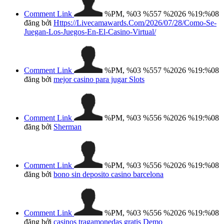
Comment Link
%PM, %03 %557 %2026 %19:%08
đăng bởi
Https://Livecamawards.Com/2026/07/28/Como-Se-
Juegan-Los-Juegos-En-El-Casino-Virtual/
Comment Link
%PM, %03 %557 %2026 %19:%08
đăng bởi
mejor casino para jugar Slots
Comment Link
%PM, %03 %556 %2026 %19:%08
đăng bởi
Sherman
Comment Link
%PM, %03 %556 %2026 %19:%08
đăng bởi
bono sin deposito casino barcelona
Comment Link
%PM, %03 %556 %2026 %19:%08
đăng bởi
casinos tragamonedas gratis Demo