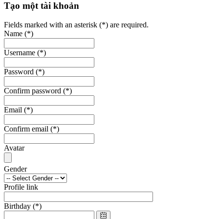
Tạo một tài khoản
Fields marked with an asterisk (*) are required.
Name
(*)
Username
(*)
Password
(*)
Confirm password
(*)
Email
(*)
Confirm email
(*)
Avatar
Gender
Profile link
Birthday
(*)