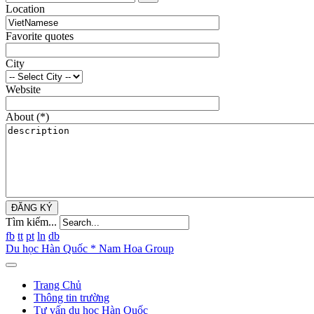
Location
Favorite quotes
City
Website
About
(*)
ĐĂNG KÝ
Tìm kiếm...
fb
tt
pt
ln
db
Du học Hàn Quốc * Nam Hoa Group
Trang Chủ
Thông tin trường
Tư vấn du học Hàn Quốc