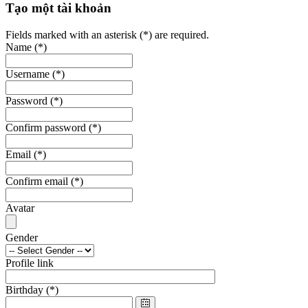
Tạo một tài khoản
Fields marked with an asterisk (*) are required.
Name
(*)
Username
(*)
Password
(*)
Confirm password
(*)
Email
(*)
Confirm email
(*)
Avatar
Gender
Profile link
Birthday
(*)