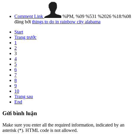
Comment Link
%PM, %09 %531 %2026 %18:%08
đăng bởi
things to do in rainbow city alabama
Start
Trang trước
1
2
3
4
5
6
7
8
9
10
Trang sau
End
Gửi
bình luận
Make sure you enter all the required information, indicated by an
asterisk (*). HTML code is not allowed.