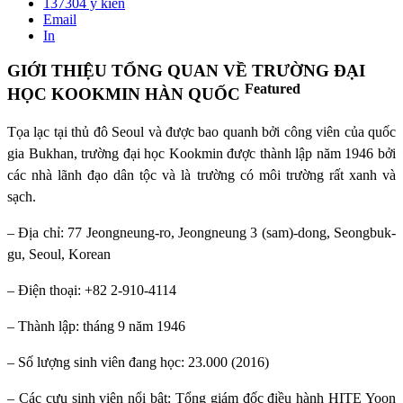
137304
ý kiến
Email
In
GIỚI THIỆU TỔNG QUAN VỀ TRƯỜNG ĐẠI
Featured
HỌC KOOKMIN HÀN QUỐC
Tọa lạc tại thủ đô Seoul và được bao quanh bởi công viên của quốc
gia Bukhan, trường đại học Kookmin được thành lập năm 1946 bởi
các nhà lãnh đạo dân tộc và là trường có môi trường rất xanh và
sạch.
– Địa chỉ: 77 Jeongneung-ro, Jeongneung 3 (sam)-dong, Seongbuk-
gu, Seoul, Korean
– Điện thoại: +82 2-910-4114
– Thành lập: tháng 9 năm 1946
– Số lượng sinh viên đang học: 23.000 (2016)
– Các cựu sinh viên nổi bật: Tổng giám đốc điều hành HITE Yoon