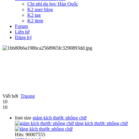
Chi phí du học Hàn Quốc
K2 user blog
K2 tag
K2 item
Forum
Liên hệ
Đăng ký
Viết bởi
Truong
10
10
font size
giảm kích thước phông chữ
tăng kích thước phông chữ
Hits: 90007555