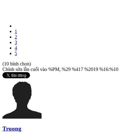
1
2
3
4
5
(10 bình chọn)
Chỉnh sửa lần cuối vào %PM, %29 %417 %2019 %16:%10
Truong