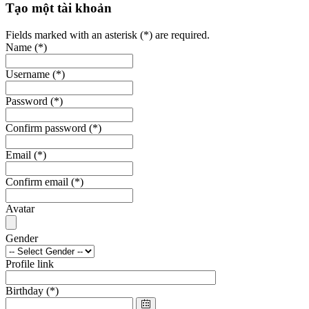
Tạo một tài khoản
Fields marked with an asterisk (*) are required.
Name
(*)
Username
(*)
Password
(*)
Confirm password
(*)
Email
(*)
Confirm email
(*)
Avatar
Gender
Profile link
Birthday
(*)