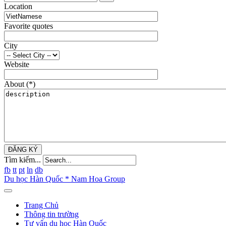
Location
Favorite quotes
City
Website
About
(*)
ĐĂNG KÝ
Tìm kiếm...
fb
tt
pt
ln
db
Du học Hàn Quốc * Nam Hoa Group
Trang Chủ
Thông tin trường
Tư vấn du học Hàn Quốc