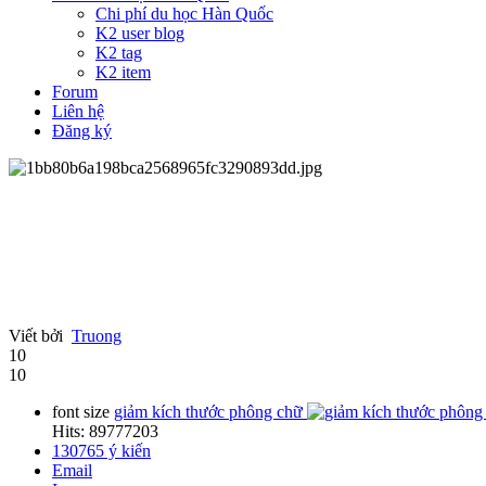
Chi phí du học Hàn Quốc
K2 user blog
K2 tag
K2 item
Forum
Liên hệ
Đăng ký
Viết bởi
Truong
10
10
font size
giảm kích thước phông chữ
Hits: 89777203
130765
ý kiến
Email