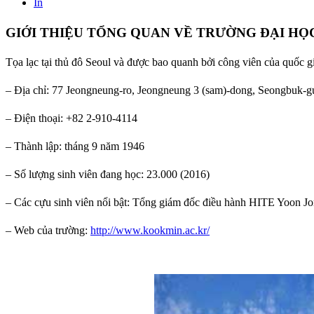
In
GIỚI THIỆU TỔNG QUAN VỀ TRƯỜNG ĐẠI H
Tọa lạc tại thủ đô Seoul và được bao quanh bởi công viên của quốc g
– Địa chỉ: 77 Jeongneung-ro, Jeongneung 3 (sam)-dong, Seongbuk-g
– Điện thoại: +82 2-910-4114
– Thành lập: tháng 9 năm 1946
– Số lượng sinh viên đang học: 23.000 (2016)
– Các cựu sinh viên nổi bật: Tổng giám đốc điều hành HITE Yoon 
– Web của trường:
http://www.kookmin.ac.kr/