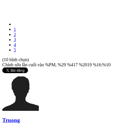
1
2
3
4
5
(10 bình chọn)
Chỉnh sửa lần cuối vào %PM, %29 %417 %2019 %16:%10
Truong