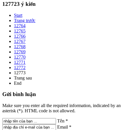
127723
ý kiến
Start
Trang trước
12764
12765
12766
12767
12768
12769
12770
12771
12772
12773
Trang sau
End
Gửi
bình luận
Make sure you enter all the required information, indicated by an
asterisk (*). HTML code is not allowed.
Tên *
Email *