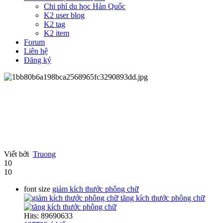
Chi phí du học Hàn Quốc
K2 user blog
K2 tag
K2 item
Forum
Liên hệ
Đăng ký
Viết bởi
Truong
10
10
font size
giảm kích thước phông chữ
tăng kích thước phông chữ
Hits: 89690633