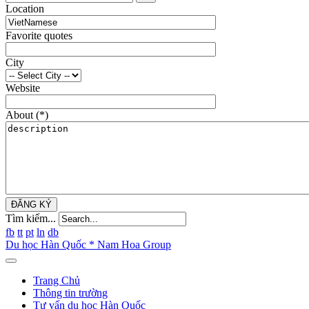
Location
Favorite quotes
City
Website
About
(*)
ĐĂNG KÝ
Tìm kiếm...
fb
tt
pt
ln
db
Du học Hàn Quốc * Nam Hoa Group
Trang Chủ
Thông tin trường
Tư vấn du học Hàn Quốc