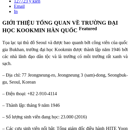
127723
ý kiến
Email
In
GIỚI THIỆU TỔNG QUAN VỀ TRƯỜNG ĐẠI
Featured
HỌC KOOKMIN HÀN QUỐC
Tọa lạc tại thủ đô Seoul và được bao quanh bởi công viên của quốc
gia Bukhan, trường đại học Kookmin được thành lập năm 1946 bởi
các nhà lãnh đạo dân tộc và là trường có môi trường rất xanh và
sạch.
– Địa chỉ: 77 Jeongneung-ro, Jeongneung 3 (sam)-dong, Seongbuk-
gu, Seoul, Korean
– Điện thoại: +82 2-910-4114
– Thành lập: tháng 9 năm 1946
– Số lượng sinh viên đang học: 23.000 (2016)
– Các cựu sinh viên nổi bật: Tổng giám đốc điều hành HITE Yoon