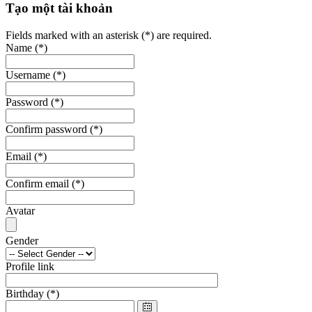
Tạo một tài khoản
Fields marked with an asterisk (*) are required.
Name
(*)
Username
(*)
Password
(*)
Confirm password
(*)
Email
(*)
Confirm email
(*)
Avatar
Gender
Profile link
Birthday
(*)