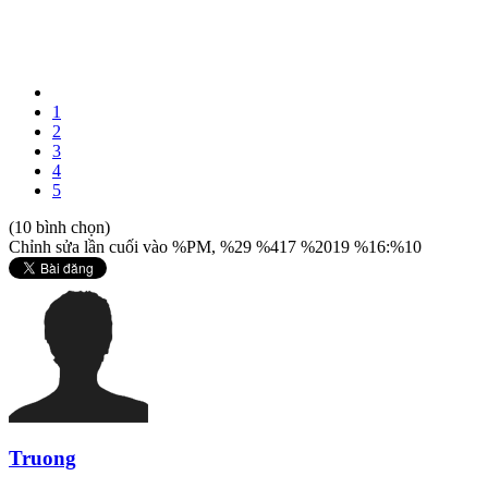
1
2
3
4
5
(10 bình chọn)
Chỉnh sửa lần cuối vào %PM, %29 %417 %2019 %16:%10
Truong