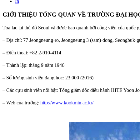
In
GIỚI THIỆU TỔNG QUAN VỀ TRƯỜNG ĐẠI H
Tọa lạc tại thủ đô Seoul và được bao quanh bởi công viên của quốc g
– Địa chỉ: 77 Jeongneung-ro, Jeongneung 3 (sam)-dong, Seongbuk-g
– Điện thoại: +82 2-910-4114
– Thành lập: tháng 9 năm 1946
– Số lượng sinh viên đang học: 23.000 (2016)
– Các cựu sinh viên nổi bật: Tổng giám đốc điều hành HITE Yoon 
– Web của trường:
http://www.kookmin.ac.kr/