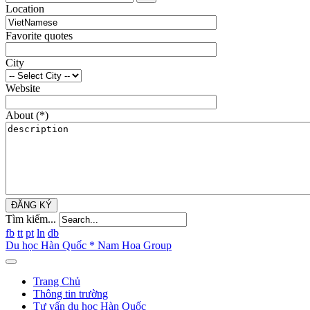
Location
Favorite quotes
City
Website
About
(*)
ĐĂNG KÝ
Tìm kiếm...
fb
tt
pt
ln
db
Du học Hàn Quốc * Nam Hoa Group
Trang Chủ
Thông tin trường
Tư vấn du học Hàn Quốc