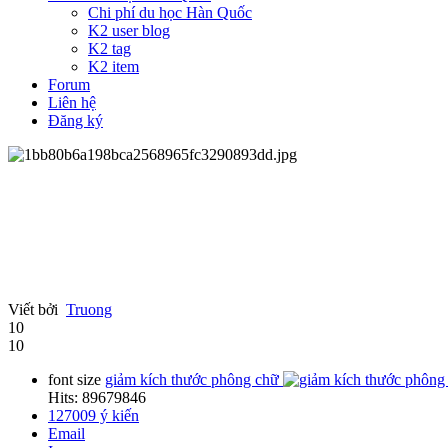
Chi phí du học Hàn Quốc
K2 user blog
K2 tag
K2 item
Forum
Liên hệ
Đăng ký
Viết bởi
Truong
10
10
font size
giảm kích thước phông chữ
Hits: 89679846
127009
ý kiến
Email