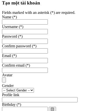
Tạo một tài khoản
Fields marked with an asterisk (*) are required.
Name
(*)
Username
(*)
Password
(*)
Confirm password
(*)
Email
(*)
Confirm email
(*)
Avatar
Gender
Profile link
Birthday
(*)