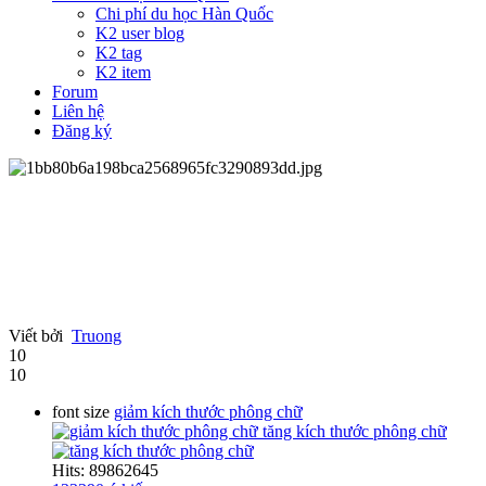
Chi phí du học Hàn Quốc
K2 user blog
K2 tag
K2 item
Forum
Liên hệ
Đăng ký
Viết bởi
Truong
10
10
font size
giảm kích thước phông chữ
tăng kích thước phông chữ
Hits: 89862645