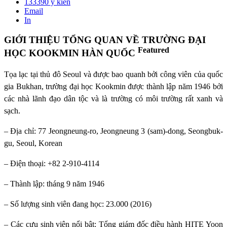
133390
ý kiến
Email
In
GIỚI THIỆU TỔNG QUAN VỀ TRƯỜNG ĐẠI
Featured
HỌC KOOKMIN HÀN QUỐC
Tọa lạc tại thủ đô Seoul và được bao quanh bởi công viên của quốc
gia Bukhan, trường đại học Kookmin được thành lập năm 1946 bởi
các nhà lãnh đạo dân tộc và là trường có môi trường rất xanh và
sạch.
– Địa chỉ: 77 Jeongneung-ro, Jeongneung 3 (sam)-dong, Seongbuk-
gu, Seoul, Korean
– Điện thoại: +82 2-910-4114
– Thành lập: tháng 9 năm 1946
– Số lượng sinh viên đang học: 23.000 (2016)
– Các cựu sinh viên nổi bật: Tổng giám đốc điều hành HITE Yoon