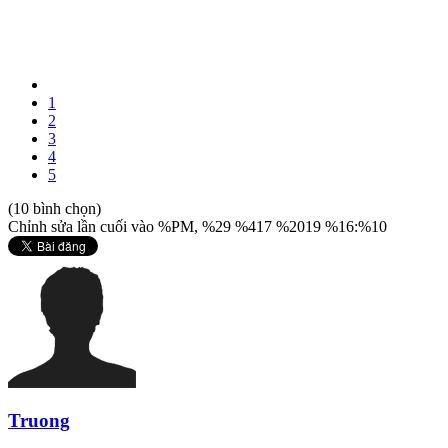
1
2
3
4
5
(10 bình chọn)
Chỉnh sửa lần cuối vào %PM, %29 %417 %2019 %16:%10
Truong