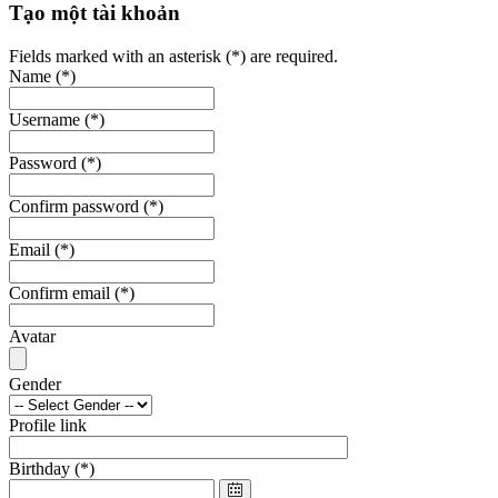
Tạo một tài khoản
Fields marked with an asterisk (*) are required.
Name
(*)
Username
(*)
Password
(*)
Confirm password
(*)
Email
(*)
Confirm email
(*)
Avatar
Gender
Profile link
Birthday
(*)