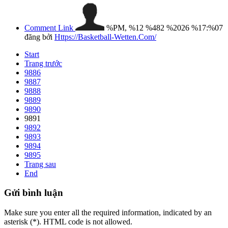
Comment Link
%PM, %12 %482 %2026 %17:%07
đăng bởi
Https://Basketball-Wetten.Com/
Start
Trang trước
9886
9887
9888
9889
9890
9891
9892
9893
9894
9895
Trang sau
End
Gửi
bình luận
Make sure you enter all the required information, indicated by an
asterisk (*). HTML code is not allowed.