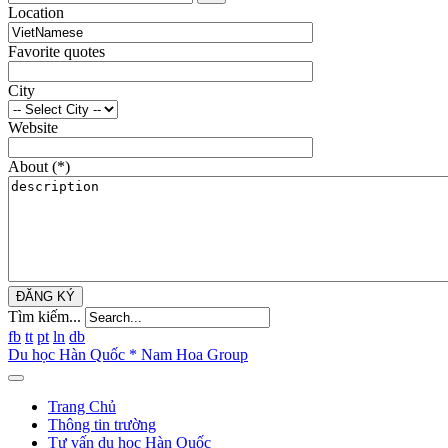
Location
Favorite quotes
City
Website
About
(*)
ĐĂNG KÝ
Tìm kiếm...
fb
tt
pt
ln
db
Du học Hàn Quốc * Nam Hoa Group
Trang Chủ
Thông tin trường
Tư vấn du học Hàn Quốc