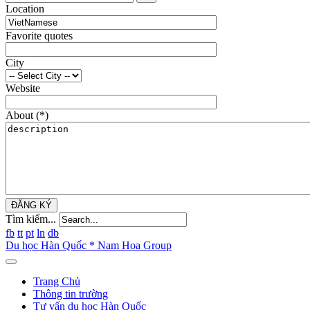
Location
Favorite quotes
City
Website
About
(*)
ĐĂNG KÝ
Tìm kiếm...
fb
tt
pt
ln
db
Du học Hàn Quốc * Nam Hoa Group
Trang Chủ
Thông tin trường
Tư vấn du học Hàn Quốc