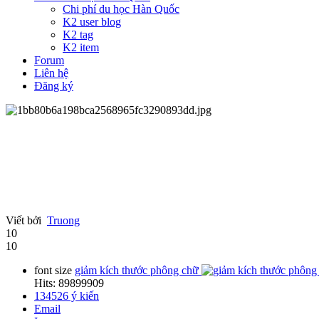
Chi phí du học Hàn Quốc
K2 user blog
K2 tag
K2 item
Forum
Liên hệ
Đăng ký
Viết bởi
Truong
10
10
font size
giảm kích thước phông chữ
Hits: 89899909
134526
ý kiến
Email