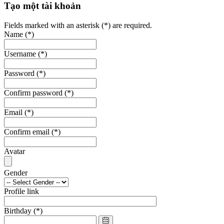
Tạo một tài khoản
Fields marked with an asterisk (*) are required.
Name
(*)
Username
(*)
Password
(*)
Confirm password
(*)
Email
(*)
Confirm email
(*)
Avatar
Gender
Profile link
Birthday
(*)