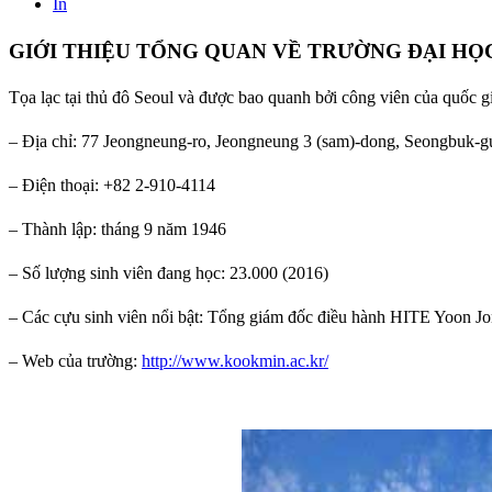
In
GIỚI THIỆU TỔNG QUAN VỀ TRƯỜNG ĐẠI H
Tọa lạc tại thủ đô Seoul và được bao quanh bởi công viên của quốc g
– Địa chỉ: 77 Jeongneung-ro, Jeongneung 3 (sam)-dong, Seongbuk-g
– Điện thoại: +82 2-910-4114
– Thành lập: tháng 9 năm 1946
– Số lượng sinh viên đang học: 23.000 (2016)
– Các cựu sinh viên nổi bật: Tổng giám đốc điều hành HITE Yoon 
– Web của trường:
http://www.kookmin.ac.kr/