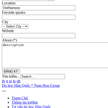
Location
Favorite quotes
City
Website
About
(*)
ĐĂNG KÝ
Tìm kiếm...
fb
tt
pt
ln
db
Du học Hàn Quốc * Nam Hoa Group
Trang Chủ
Thông tin trường
Tư vấn du học Hàn Quốc