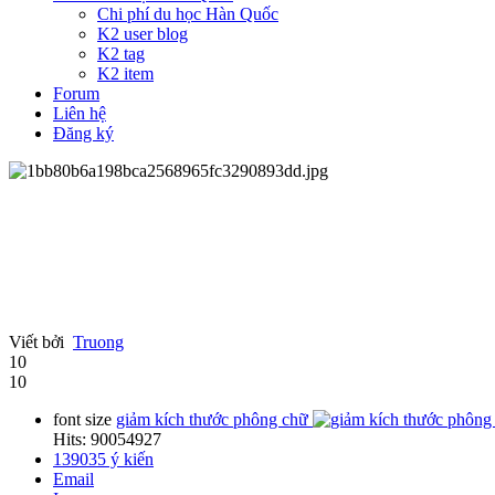
Chi phí du học Hàn Quốc
K2 user blog
K2 tag
K2 item
Forum
Liên hệ
Đăng ký
Viết bởi
Truong
10
10
font size
giảm kích thước phông chữ
Hits: 90054927
139035
ý kiến
Email