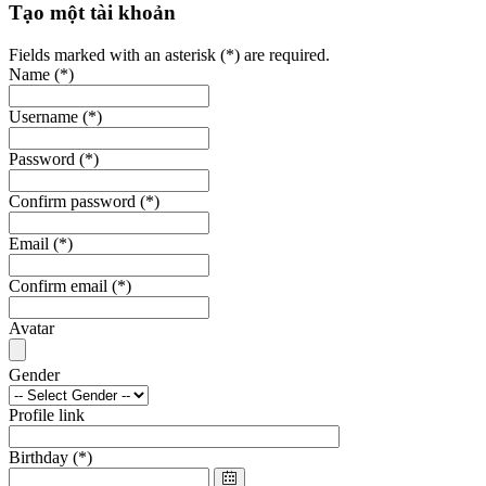
Tạo một tài khoản
Fields marked with an asterisk (*) are required.
Name
(*)
Username
(*)
Password
(*)
Confirm password
(*)
Email
(*)
Confirm email
(*)
Avatar
Gender
Profile link
Birthday
(*)