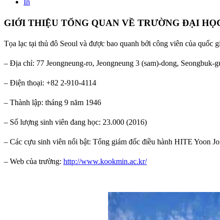
In
GIỚI THIỆU TỔNG QUAN VỀ TRƯỜNG ĐẠI H
Tọa lạc tại thủ đô Seoul và được bao quanh bởi công viên của quốc g
– Địa chỉ: 77 Jeongneung-ro, Jeongneung 3 (sam)-dong, Seongbuk-g
– Điện thoại: +82 2-910-4114
– Thành lập: tháng 9 năm 1946
– Số lượng sinh viên đang học: 23.000 (2016)
– Các cựu sinh viên nổi bật: Tổng giám đốc điều hành HITE Yoon 
– Web của trường:
http://www.kookmin.ac.kr/