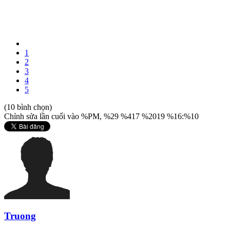
1
2
3
4
5
(10 bình chọn)
Chỉnh sửa lần cuối vào %PM, %29 %417 %2019 %16:%10
Truong