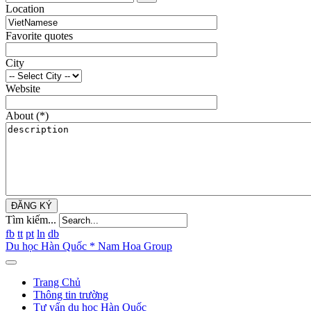
Location
Favorite quotes
City
Website
About
(*)
ĐĂNG KÝ
Tìm kiếm...
fb
tt
pt
ln
db
Du học Hàn Quốc * Nam Hoa Group
Trang Chủ
Thông tin trường
Tư vấn du học Hàn Quốc