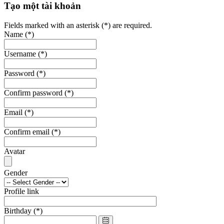
Tạo một tài khoản
Fields marked with an asterisk (*) are required.
Name
(*)
Username
(*)
Password
(*)
Confirm password
(*)
Email
(*)
Confirm email
(*)
Avatar
Gender
Profile link
Birthday
(*)