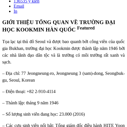
136535
ý kiến
Email
In
GIỚI THIỆU TỔNG QUAN VỀ TRƯỜNG ĐẠI
Featured
HỌC KOOKMIN HÀN QUỐC
Tọa lạc tại thủ đô Seoul và được bao quanh bởi công viên của quốc
gia Bukhan, trường đại học Kookmin được thành lập năm 1946 bởi
các nhà lãnh đạo dân tộc và là trường có môi trường rất xanh và
sạch.
– Địa chỉ: 77 Jeongneung-ro, Jeongneung 3 (sam)-dong, Seongbuk-
gu, Seoul, Korean
– Điện thoại: +82 2-910-4114
– Thành lập: tháng 9 năm 1946
– Số lượng sinh viên đang học: 23.000 (2016)
– Các cựu sinh viên nổi bật: Tổng giám đốc điều hành HITE Yoon