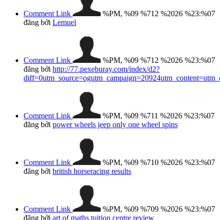
Comment Link
%PM, %09 %712 %2026 %23:%07
đăng bởi
Lemuel
Comment Link
%PM, %09 %712 %2026 %23:%07
đăng bởi
http://77.pexeburay.com/index/d2?
diff=0utm_source=ogutm_campaign=20924utm_content=utm_clic
Comment Link
%PM, %09 %711 %2026 %23:%07
đăng bởi
power wheels jeep only one wheel spins
Comment Link
%PM, %09 %710 %2026 %23:%07
đăng bởi
british horseracing results​
Comment Link
%PM, %09 %709 %2026 %23:%07
đăng bởi
art of maths tuition centre review