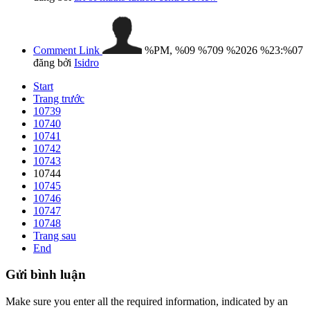
Comment Link
%PM, %09 %709 %2026 %23:%07
đăng bởi
Isidro
Start
Trang trước
10739
10740
10741
10742
10743
10744
10745
10746
10747
10748
Trang sau
End
Gửi
bình luận
Make sure you enter all the required information, indicated by an