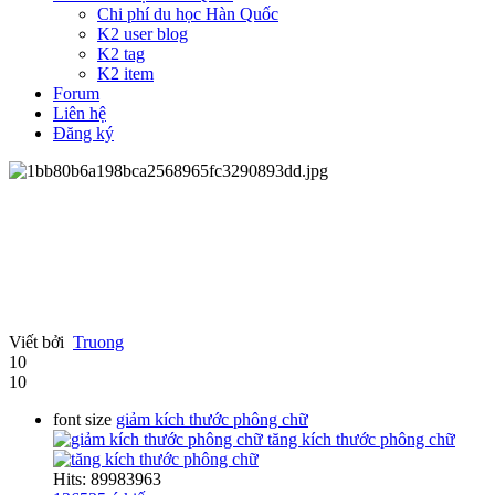
Chi phí du học Hàn Quốc
K2 user blog
K2 tag
K2 item
Forum
Liên hệ
Đăng ký
Viết bởi
Truong
10
10
font size
giảm kích thước phông chữ
tăng kích thước phông chữ
Hits: 89983963