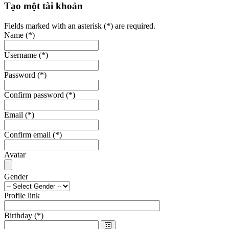
Tạo một tài khoản
Fields marked with an asterisk (*) are required.
Name
(*)
Username
(*)
Password
(*)
Confirm password
(*)
Email
(*)
Confirm email
(*)
Avatar
Gender
Profile link
Birthday
(*)