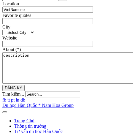
Location
Favorite quotes
City
Website
About
(*)
ĐĂNG KÝ
Tìm kiếm...
fb
tt
pt
ln
db
Du học Hàn Quốc * Nam Hoa Group
Trang Chủ
Thông tin trường
Tư vấn du học Hàn Quốc