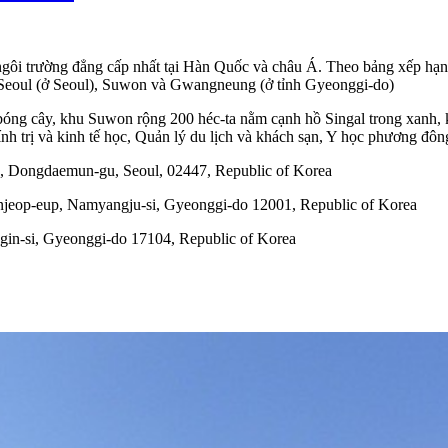
i trường đẳng cấp nhất tại Hàn Quốc và châu Á. Theo bảng xếp hạn
: Seoul (ở Seoul), Suwon và Gwangneung (ở tỉnh Gyeonggi-do)
óng cây, khu Suwon rộng 200 héc-ta nằm cạnh hồ Singal trong xanh,
nh trị và kinh tế học, Quản lý du lịch và khách sạn, Y học phương đô
ro, Dongdaemun-gu, Seoul, 02447, Republic of Korea
eop-eup, Namyangju-si, Gyeonggi-do 12001, Republic of Korea
gin-si, Gyeonggi-do 17104, Republic of Korea