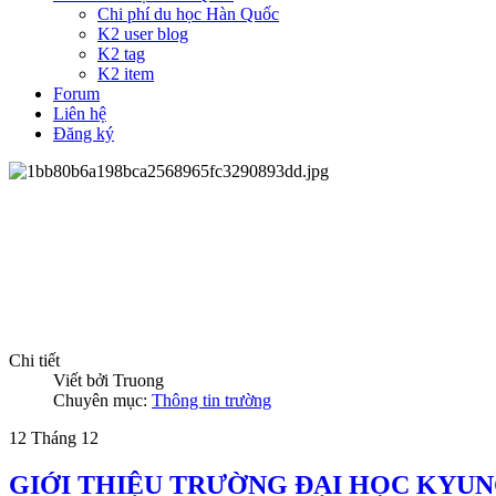
Chi phí du học Hàn Quốc
K2 user blog
K2 tag
K2 item
Forum
Liên hệ
Đăng ký
Chi tiết
Viết bởi
Truong
Chuyên mục:
Thông tin trường
12
Tháng 12
GIỚI THIỆU TRƯỜNG ĐẠI HỌC KYU