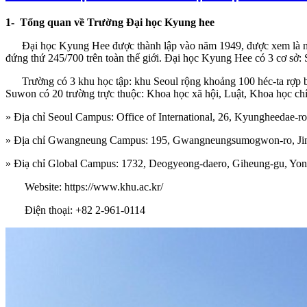
1- Tổng quan về Trường Đại học Kyung hee
Đại học Kyung Hee được thành lập vào năm 1949, được xem là ngô
đứng thứ 245/700 trên toàn thế giới. Đại học Kyung Hee có 3 cơ sở
Trường có 3 khu học tập: khu Seoul rộng khoảng 100 héc-ta rợp b
Suwon có 20 trường trực thuộc: Khoa học xã hội, Luật, Khoa học chí
» Địa chỉ Seoul Campus: Office of International, 26, Kyungheedae-
» Địa chỉ Gwangneung Campus: 195, Gwangneungsumogwon-ro, Jinj
» Điạ chỉ Global Campus: 1732, Deogyeong-daero, Giheung-gu, Yon
Website: https://www.khu.ac.kr/
Điện thoại: +82 2-961-0114