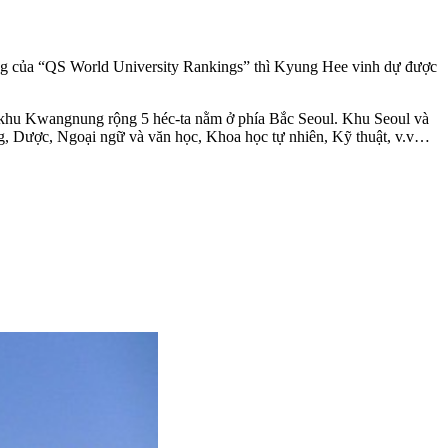
g của “QS World University Rankings” thì Kyung Hee vinh dự được
 khu Kwangnung rộng 5 héc-ta nằm ở phía Bắc Seoul. Khu Seoul và
ng, Dược, Ngoại ngữ và văn học, Khoa học tự nhiên, Kỹ thuật, v.v…