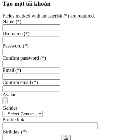
Tạo một tài khoản
Fields marked with an asterisk (*) are required.
Name
(*)
Username
(*)
Password
(*)
Confirm password
(*)
Email
(*)
Confirm email
(*)
Avatar
Gender
Profile link
Birthday
(*)