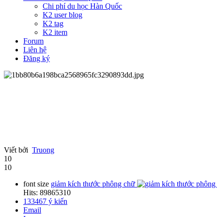
Chi phí du học Hàn Quốc
K2 user blog
K2 tag
K2 item
Forum
Liên hệ
Đăng ký
Viết bởi
Truong
10
10
font size
giảm kích thước phông chữ
Hits: 89865310
133467
ý kiến
Email