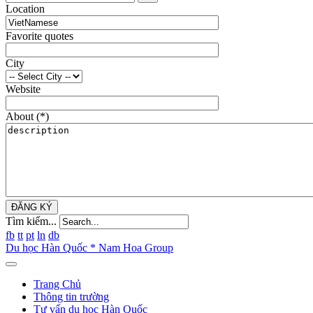
Location
Favorite quotes
City
Website
About
(*)
ĐĂNG KÝ
Tìm kiếm...
fb
tt
pt
ln
db
Du học Hàn Quốc * Nam Hoa Group
Trang Chủ
Thông tin trường
Tư vấn du học Hàn Quốc