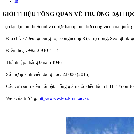
In
GIỚI THIỆU TỔNG QUAN VỀ TRƯỜNG ĐẠI H
Tọa lạc tại thủ đô Seoul và được bao quanh bởi công viên của quốc g
– Địa chỉ: 77 Jeongneung-ro, Jeongneung 3 (sam)-dong, Seongbuk-g
– Điện thoại: +82 2-910-4114
– Thành lập: tháng 9 năm 1946
– Số lượng sinh viên đang học: 23.000 (2016)
– Các cựu sinh viên nổi bật: Tổng giám đốc điều hành HITE Yoon 
– Web của trường:
http://www.kookmin.ac.kr/