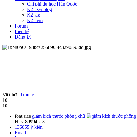
Chi phí du học Hàn Quốc
K2 user blog
K2 tag
K2 item
Forum
Liên hệ
Đăng ký
Viết bởi
Truong
10
10
font size
giảm kích thước phông chữ
Hits: 89994518
136855
ý kiến
Email