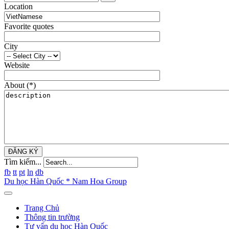
Location
Favorite quotes
City
Website
About
(*)
ĐĂNG KÝ
Tìm kiếm...
fb
tt
pt
ln
db
Du học Hàn Quốc * Nam Hoa Group
Trang Chủ
Thông tin trường
Tư vấn du học Hàn Quốc