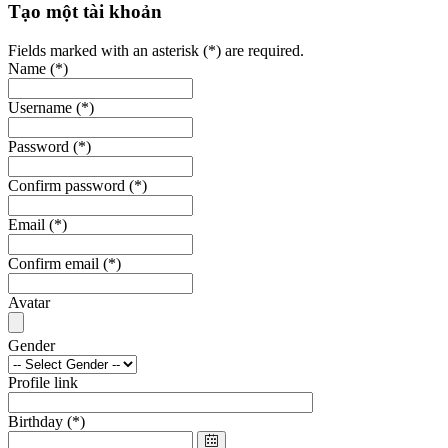
Tạo một tài khoản
Fields marked with an asterisk (*) are required.
Name
(*)
Username
(*)
Password
(*)
Confirm password
(*)
Email
(*)
Confirm email
(*)
Avatar
Gender
Profile link
Birthday
(*)