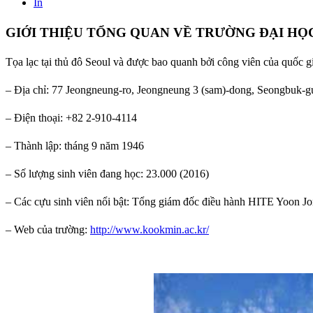
In
GIỚI THIỆU TỔNG QUAN VỀ TRƯỜNG ĐẠI H
Tọa lạc tại thủ đô Seoul và được bao quanh bởi công viên của quốc g
– Địa chỉ: 77 Jeongneung-ro, Jeongneung 3 (sam)-dong, Seongbuk-g
– Điện thoại: +82 2-910-4114
– Thành lập: tháng 9 năm 1946
– Số lượng sinh viên đang học: 23.000 (2016)
– Các cựu sinh viên nổi bật: Tổng giám đốc điều hành HITE Yoon 
– Web của trường:
http://www.kookmin.ac.kr/