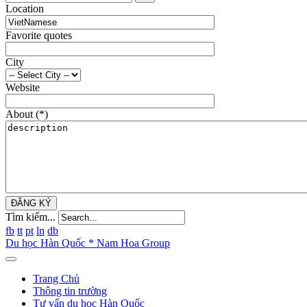
Location
Favorite quotes
City
Website
About
(*)
ĐĂNG KÝ
Tìm kiếm...
fb
tt
pt
ln
db
Du học Hàn Quốc * Nam Hoa Group
Trang Chủ
Thông tin trường
Tư vấn du học Hàn Quốc