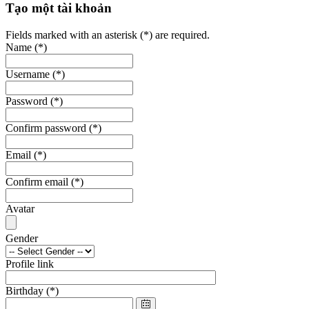
Tạo một tài khoản
Fields marked with an asterisk (*) are required.
Name
(*)
Username
(*)
Password
(*)
Confirm password
(*)
Email
(*)
Confirm email
(*)
Avatar
Gender
Profile link
Birthday
(*)