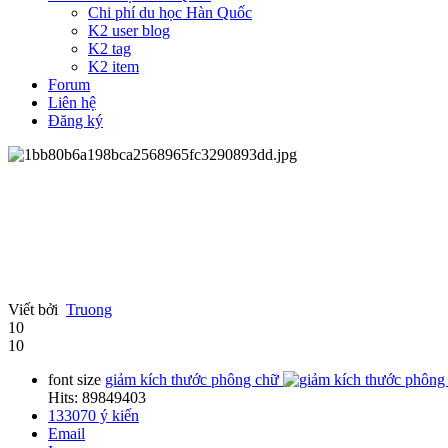
Chi phí du học Hàn Quốc
K2 user blog
K2 tag
K2 item
Forum
Liên hệ
Đăng ký
Viết bởi
Truong
10
10
font size
giảm kích thước phông chữ
Hits: 89849403
133070
ý kiến
Email