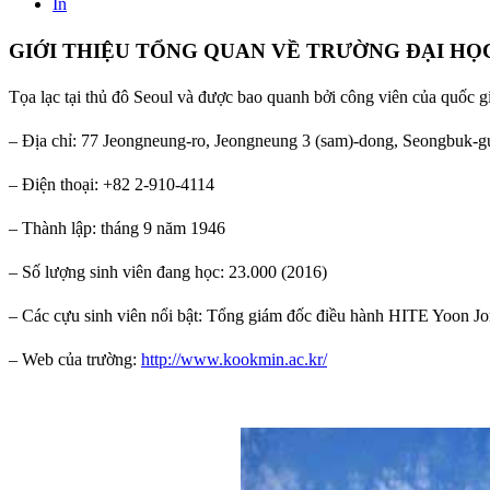
In
GIỚI THIỆU TỔNG QUAN VỀ TRƯỜNG ĐẠI H
Tọa lạc tại thủ đô Seoul và được bao quanh bởi công viên của quốc g
– Địa chỉ: 77 Jeongneung-ro, Jeongneung 3 (sam)-dong, Seongbuk-g
– Điện thoại: +82 2-910-4114
– Thành lập: tháng 9 năm 1946
– Số lượng sinh viên đang học: 23.000 (2016)
– Các cựu sinh viên nổi bật: Tổng giám đốc điều hành HITE Yoon 
– Web của trường:
http://www.kookmin.ac.kr/