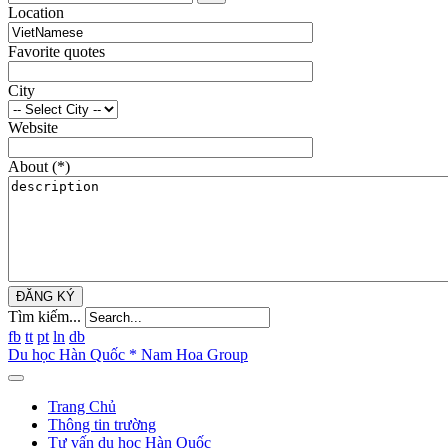
Location
Favorite quotes
City
Website
About
(*)
ĐĂNG KÝ
Tìm kiếm...
fb
tt
pt
ln
db
Du học Hàn Quốc * Nam Hoa Group
Trang Chủ
Thông tin trường
Tư vấn du học Hàn Quốc