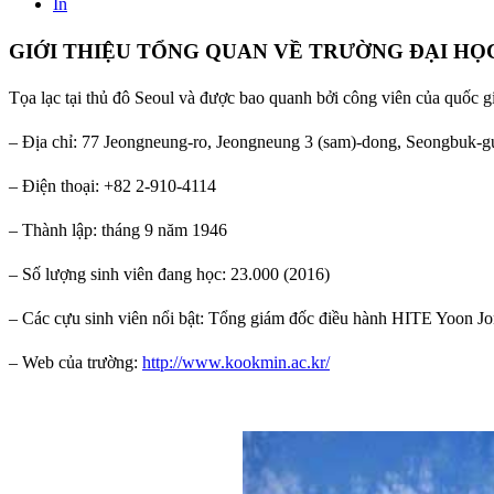
In
GIỚI THIỆU TỔNG QUAN VỀ TRƯỜNG ĐẠI H
Tọa lạc tại thủ đô Seoul và được bao quanh bởi công viên của quốc g
– Địa chỉ: 77 Jeongneung-ro, Jeongneung 3 (sam)-dong, Seongbuk-g
– Điện thoại: +82 2-910-4114
– Thành lập: tháng 9 năm 1946
– Số lượng sinh viên đang học: 23.000 (2016)
– Các cựu sinh viên nổi bật: Tổng giám đốc điều hành HITE Yoon 
– Web của trường:
http://www.kookmin.ac.kr/