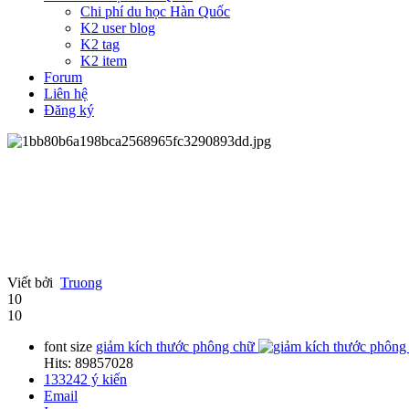
Chi phí du học Hàn Quốc
K2 user blog
K2 tag
K2 item
Forum
Liên hệ
Đăng ký
Viết bởi
Truong
10
10
font size
giảm kích thước phông chữ
Hits: 89857028
133242
ý kiến
Email