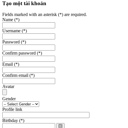
Tạo một tài khoản
Fields marked with an asterisk (*) are required.
Name
(*)
Username
(*)
Password
(*)
Confirm password
(*)
Email
(*)
Confirm email
(*)
Avatar
Gender
Profile link
Birthday
(*)