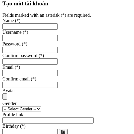
Tạo một tài khoản
Fields marked with an asterisk (*) are required.
Name
(*)
Username
(*)
Password
(*)
Confirm password
(*)
Email
(*)
Confirm email
(*)
Avatar
Gender
Profile link
Birthday
(*)