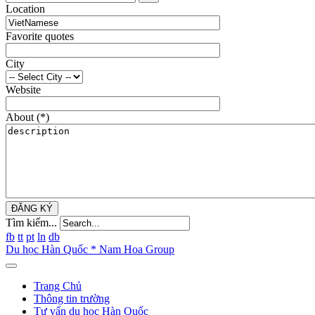
Location
Favorite quotes
City
Website
About
(*)
ĐĂNG KÝ
Tìm kiếm...
fb
tt
pt
ln
db
Du học Hàn Quốc * Nam Hoa Group
Trang Chủ
Thông tin trường
Tư vấn du học Hàn Quốc