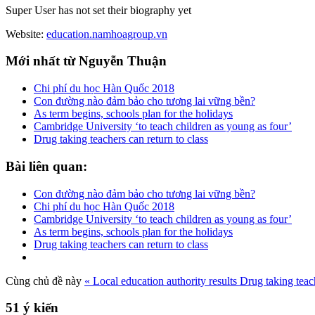
Super User has not set their biography yet
Website:
education.namhoagroup.vn
Mới
nhất từ Nguyễn Thuận
Chi phí du học Hàn Quốc 2018
Con đường nào đảm bảo cho tương lai vững bền?
As term begins, schools plan for the holidays
Cambridge University ‘to teach children as young as four’
Drug taking teachers can return to class
Bài
liên quan:
Con đường nào đảm bảo cho tương lai vững bền?
Chi phí du học Hàn Quốc 2018
Cambridge University ‘to teach children as young as four’
As term begins, schools plan for the holidays
Drug taking teachers can return to class
Cùng chủ đề này
« Local education authority results
Drug taking teach
51
ý kiến