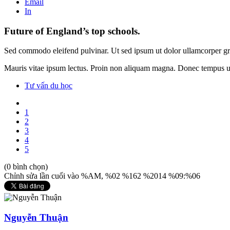
Email
In
Future of England’s top schools.
Sed commodo eleifend pulvinar. Ut sed ipsum ut dolor ullamcorper gra
Mauris vitae ipsum lectus. Proin non aliquam magna. Donec tempus ult
Tư vấn du học
1
2
3
4
5
(0 bình chọn)
Chỉnh sửa lần cuối vào %AM, %02 %162 %2014 %09:%06
Nguyễn Thuận