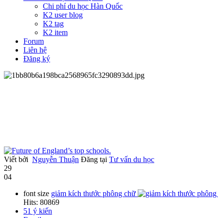
Chi phí du học Hàn Quốc
K2 user blog
K2 tag
K2 item
Forum
Liên hệ
Đăng ký
Viết bởi
Nguyễn Thuận
Đăng tại
Tư vấn du học
29
04
font size
giảm kích thước phông chữ
Hits: 80869
51
ý kiến