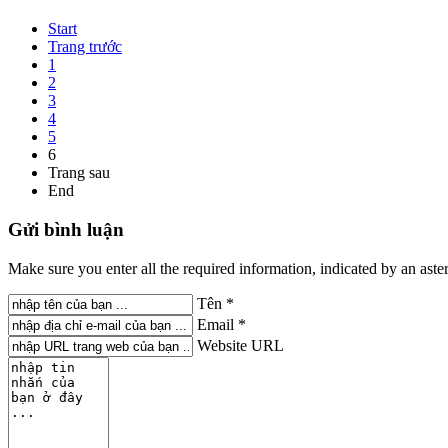
Start
Trang trước
1
2
3
4
5
6
Trang sau
End
Gửi
bình luận
Make sure you enter all the required information, indicated by an ast
Tên *
Email *
Website URL