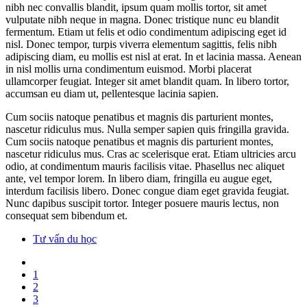
nibh nec convallis blandit, ipsum quam mollis tortor, sit amet
vulputate nibh neque in magna. Donec tristique nunc eu blandit
fermentum. Etiam ut felis et odio condimentum adipiscing eget id
nisl. Donec tempor, turpis viverra elementum sagittis, felis nibh
adipiscing diam, eu mollis est nisl at erat. In et lacinia massa. Aenean
in nisl mollis urna condimentum euismod. Morbi placerat
ullamcorper feugiat. Integer sit amet blandit quam. In libero tortor,
accumsan eu diam ut, pellentesque lacinia sapien.
Cum sociis natoque penatibus et magnis dis parturient montes,
nascetur ridiculus mus. Nulla semper sapien quis fringilla gravida.
Cum sociis natoque penatibus et magnis dis parturient montes,
nascetur ridiculus mus. Cras ac scelerisque erat. Etiam ultricies arcu
odio, at condimentum mauris facilisis vitae. Phasellus nec aliquet
ante, vel tempor lorem. In libero diam, fringilla eu augue eget,
interdum facilisis libero. Donec congue diam eget gravida feugiat.
Nunc dapibus suscipit tortor. Integer posuere mauris lectus, non
consequat sem bibendum et.
Tư vấn du học
1
2
3