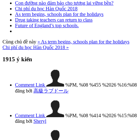
Con đường nào đảm bảo cho tương lai vững bền?
Chi phí du học Hàn Quốc 2018
As term begins, schools plan for the holidays
Drug taking teachers can return to class
Future of England’s top schools.
Cùng chủ đề này
« As term begins, schools plan for the holidays
Chi phí du học Hàn Quốc 2018 »
1915
ý kiến
Comment Link
%PM, %08 %455 %2026 %16:%08
đăng bởi
高級ラブドール
Comment Link
%PM, %08 %414 %2026 %15:%08
đăng bởi
Sheryl