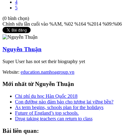
4
5
(0 bình chọn)
Chỉnh sửa lần cuối vào %AM, %02 %164 %2014 %09:%06
Nguyễn Thuận
Super User has not set their biography yet
Website:
education.namhoagroup.vn
Mới
nhất từ Nguyễn Thuận
Chi phí du học Hàn Quốc 2018
Con đường nào đảm bảo cho tương lai vững bền?
As term begins, schools plan for the holidays
Future of England’s top schools.
Drug taking teachers can return to class
Bài
liên quan: