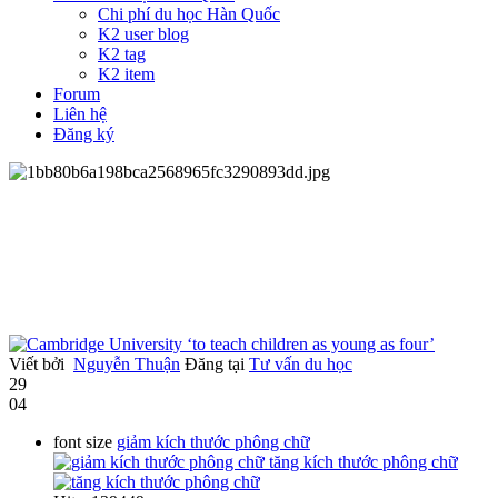
Chi phí du học Hàn Quốc
K2 user blog
K2 tag
K2 item
Forum
Liên hệ
Đăng ký
Viết bởi
Nguyễn Thuận
Đăng tại
Tư vấn du học
29
04
font size
giảm kích thước phông chữ
tăng kích thước phông chữ