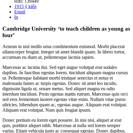
Hits: 139449
1915
ý kiến
Email
In
Cambridge University ‘to teach children as young as
four’
Aenean in nisl mollis urna condimentum euismod. Morbi placerat
ullamcorper feugiat. Integer sit amet blandit quam. In libero tortor,
accumsan eu diam ut, pellentesque lacinia sapien.
Maecenas ac lacinia dui. Sed eget augue volutpat erat sodales
dapibus. In faucibus egestas lorem, tincidunt aliquam magna cursus
ut. Pellentesque habitant morbi tristique senectus et netus et
malesuada fames ac turpis egestas. Donec sit amet leo iaculis,
dignissim ligula ut, ornare metus. Sed aliquet magna eu odio
interdum tincidunt. Proin egestas mattis rutrum. Maecenas quis orci
sed eros fermentum laoreet egestas vitae enim. Nullam vitae purus
ultricies, bibendum quam ac, egestas augue. Aliquam erat volutpat.
Aliquam erat volutpat. Nam quis feugiat ipsum.
Donec pretium eu lorem eget posuere. In nisi nisi, aliquet at erat
quis, porttitor aliquet nibh. Maecenas at nulla sed lorem semper
varius. Etiam vehicula justo ac consequat egestas. Donec dapibus,