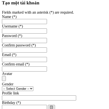
Tạo một tài khoản
Fields marked with an asterisk (*) are required.
Name
(*)
Username
(*)
Password
(*)
Confirm password
(*)
Email
(*)
Confirm email
(*)
Avatar
Gender
Profile link
Birthday
(*)