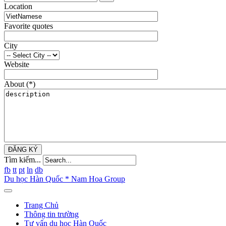
Location
Favorite quotes
City
Website
About
(*)
ĐĂNG KÝ
Tìm kiếm...
fb
tt
pt
ln
db
Du học Hàn Quốc * Nam Hoa Group
Trang Chủ
Thông tin trường
Tư vấn du học Hàn Quốc