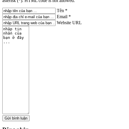
asterisk (*). HTML code is not allowed.
Tên *
Email *
Website URL