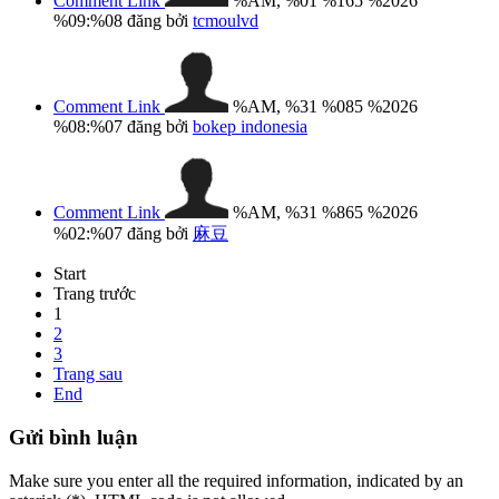
Comment Link
%AM, %01 %165 %2026
%09:%08
đăng bởi
tcmoulvd
Comment Link
%AM, %31 %085 %2026
%08:%07
đăng bởi
bokep indonesia
Comment Link
%AM, %31 %865 %2026
%02:%07
đăng bởi
麻豆
Start
Trang trước
1
2
3
Trang sau
End
Gửi
bình luận
Make sure you enter all the required information, indicated by an