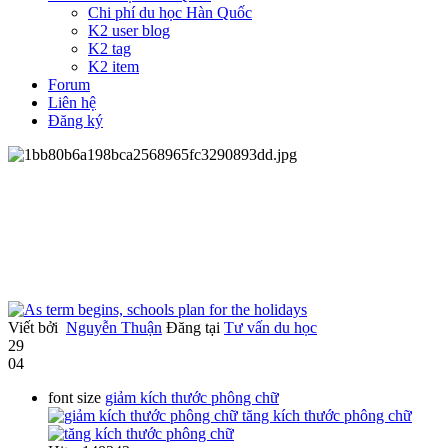
Chi phí du học Hàn Quốc
K2 user blog
K2 tag
K2 item
Forum
Liên hệ
Đăng ký
Viết bởi
Nguyễn Thuận
Đăng tại
Tư vấn du học
29
04
font size
giảm kích thước phông chữ
tăng kích thước phông chữ