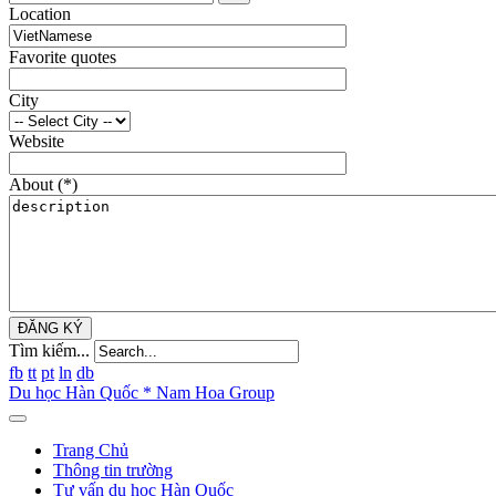
Location
Favorite quotes
City
Website
About
(*)
ĐĂNG KÝ
Tìm kiếm...
fb
tt
pt
ln
db
Du học Hàn Quốc * Nam Hoa Group
Trang Chủ
Thông tin trường
Tư vấn du học Hàn Quốc