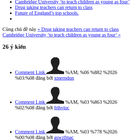
Cambridge University ‘to teach children as young as four’
Drug taking teachers can return to class
Future of England’s top schools.
Cùng chủ đề này
« Drug taking teachers can return to class
Cambridge University ‘to teach children as young as four’ »
26
ý kiến
Comment Link
%AM, %06 %882 %2026
%03:%08
đăng bởi
xmerndqn
Comment Link
%AM, %03 %863 %2026
%02:%08
đăng bởi
frihvtuc
Comment Link
%AM, %03 %778 %2026
%00:%08
đăng bởi
aswzfmac