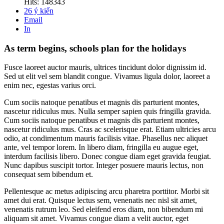
Hits: 148343
26
ý kiến
Email
In
As term begins, schools plan for the holidays
Fusce laoreet auctor mauris, ultrices tincidunt dolor dignissim id.
Sed ut elit vel sem blandit congue. Vivamus ligula dolor, laoreet a
enim nec, egestas varius orci.
Cum sociis natoque penatibus et magnis dis parturient montes,
nascetur ridiculus mus. Nulla semper sapien quis fringilla gravida.
Cum sociis natoque penatibus et magnis dis parturient montes,
nascetur ridiculus mus. Cras ac scelerisque erat. Etiam ultricies arcu
odio, at condimentum mauris facilisis vitae. Phasellus nec aliquet
ante, vel tempor lorem. In libero diam, fringilla eu augue eget,
interdum facilisis libero. Donec congue diam eget gravida feugiat.
Nunc dapibus suscipit tortor. Integer posuere mauris lectus, non
consequat sem bibendum et.
Pellentesque ac metus adipiscing arcu pharetra porttitor. Morbi sit
amet dui erat. Quisque lectus sem, venenatis nec nisl sit amet,
venenatis rutrum leo. Sed eleifend eros diam, non bibendum mi
aliquam sit amet. Vivamus congue diam a velit auctor, eget