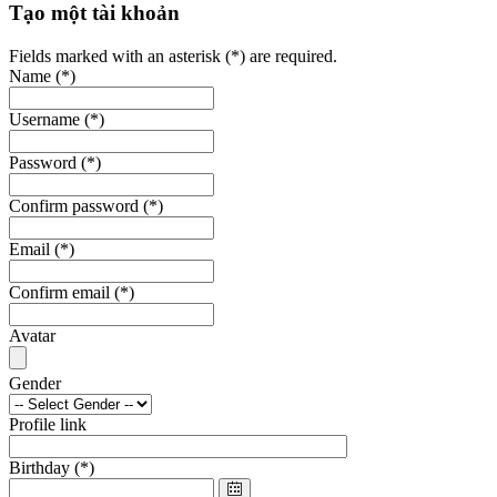
Tạo một tài khoản
Fields marked with an asterisk (*) are required.
Name
(*)
Username
(*)
Password
(*)
Confirm password
(*)
Email
(*)
Confirm email
(*)
Avatar
Gender
Profile link
Birthday
(*)