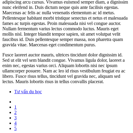
adipiscing arcu cursus. Vivamus euismod semper diam, a dignissim
nunc eleifend in. Duis dictum neque quis ante facilisis egestas.
Maecenas ac felis ac nulla venenatis elementum ac id metus.
Pellentesque habitant morbi tristique senectus et netus et malesuada
fames ac turpis egestas. Proin malesuada nisi vel congue auctor.
Nullam fermentum varius lectus commodo luctus. Mauris eget
mollis nisl. Integer blandit tempor sapien, sit amet volutpat velit
faucibus id. Duis pellentesque semper massa, non pharetra quam
gravida vitae. Maecenas eget condimentum purus.
Fusce laoreet auctor mauris, ultrices tincidunt dolor dignissim id.
Sed ut elit vel sem blandit congue. Vivamus ligula dolor, laoreet a
enim nec, egestas varius orci. Aliquam lobortis nisi nec ipsum
ullamcorper posuere. Nam ac leo id risus vestibulum feugiat eu ac
libero. Fusce risus tellus, tincidunt vel gravida nec, aliquam sed
lectus. Mauris lobortis risus in tellus convallis placerat.
Tư vấn du học
1
2
3
4
5