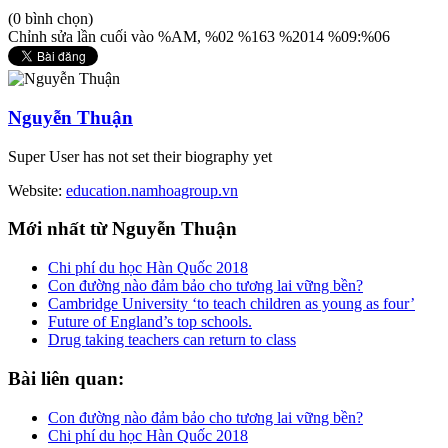
(0 bình chọn)
Chỉnh sửa lần cuối vào %AM, %02 %163 %2014 %09:%06
Nguyễn Thuận
Super User has not set their biography yet
Website:
education.namhoagroup.vn
Mới
nhất từ Nguyễn Thuận
Chi phí du học Hàn Quốc 2018
Con đường nào đảm bảo cho tương lai vững bền?
Cambridge University ‘to teach children as young as four’
Future of England’s top schools.
Drug taking teachers can return to class
Bài
liên quan:
Con đường nào đảm bảo cho tương lai vững bền?
Chi phí du học Hàn Quốc 2018