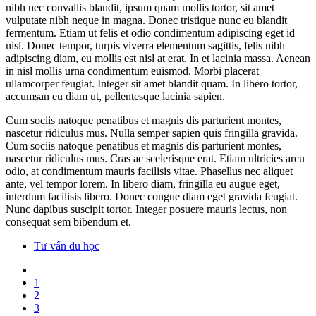
nibh nec convallis blandit, ipsum quam mollis tortor, sit amet
vulputate nibh neque in magna. Donec tristique nunc eu blandit
fermentum. Etiam ut felis et odio condimentum adipiscing eget id
nisl. Donec tempor, turpis viverra elementum sagittis, felis nibh
adipiscing diam, eu mollis est nisl at erat. In et lacinia massa. Aenean
in nisl mollis urna condimentum euismod. Morbi placerat
ullamcorper feugiat. Integer sit amet blandit quam. In libero tortor,
accumsan eu diam ut, pellentesque lacinia sapien.
Cum sociis natoque penatibus et magnis dis parturient montes,
nascetur ridiculus mus. Nulla semper sapien quis fringilla gravida.
Cum sociis natoque penatibus et magnis dis parturient montes,
nascetur ridiculus mus. Cras ac scelerisque erat. Etiam ultricies arcu
odio, at condimentum mauris facilisis vitae. Phasellus nec aliquet
ante, vel tempor lorem. In libero diam, fringilla eu augue eget,
interdum facilisis libero. Donec congue diam eget gravida feugiat.
Nunc dapibus suscipit tortor. Integer posuere mauris lectus, non
consequat sem bibendum et.
Tư vấn du học
1
2
3