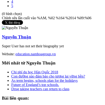
4
5
(0 bình chọn)
Chỉnh sửa lần cuối vào %AM, %02 %164 %2014 %09:%06
Nguyễn Thuận
Super User has not set their biography yet
Website:
education.namhoagroup.vn
Mới
nhất từ Nguyễn Thuận
Chi phí du học Hàn Quốc 2018
Con đường nào đảm bảo cho tương lai vững bền?
As term begins, schools plan for the holidays
Future of England’s top schools.
Drug taking teachers can return to class
Bài
liên quan: