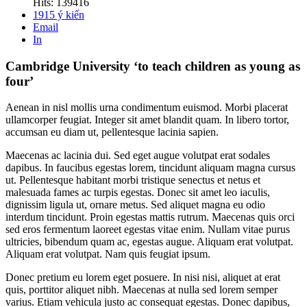
Hits: 139416
1915
ý kiến
Email
In
Cambridge University ‘to teach children as young as
four’
Aenean in nisl mollis urna condimentum euismod. Morbi placerat
ullamcorper feugiat. Integer sit amet blandit quam. In libero tortor,
accumsan eu diam ut, pellentesque lacinia sapien.
Maecenas ac lacinia dui. Sed eget augue volutpat erat sodales
dapibus. In faucibus egestas lorem, tincidunt aliquam magna cursus
ut. Pellentesque habitant morbi tristique senectus et netus et
malesuada fames ac turpis egestas. Donec sit amet leo iaculis,
dignissim ligula ut, ornare metus. Sed aliquet magna eu odio
interdum tincidunt. Proin egestas mattis rutrum. Maecenas quis orci
sed eros fermentum laoreet egestas vitae enim. Nullam vitae purus
ultricies, bibendum quam ac, egestas augue. Aliquam erat volutpat.
Aliquam erat volutpat. Nam quis feugiat ipsum.
Donec pretium eu lorem eget posuere. In nisi nisi, aliquet at erat
quis, porttitor aliquet nibh. Maecenas at nulla sed lorem semper
varius. Etiam vehicula justo ac consequat egestas. Donec dapibus,