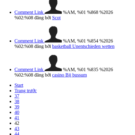
Comment Link
%AM, %01 %868 %2026
%02:%08
đăng bởi
Scot
Comment Link
%AM, %01 %854 %2026
%02:%08
đăng bởi
basketball Unentschieden wetten
Comment Link
%AM, %01 %835 %2026
%02:%08
đăng bởi
casino Bij bussum
Start
Trang trước
37
38
39
40
41
42
43
44