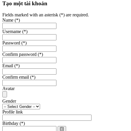
Tạo một tài khoản
Fields marked with an asterisk (*) are required.
Name
(*)
Username
(*)
Password
(*)
Confirm password
(*)
Email
(*)
Confirm email
(*)
Avatar
Gender
Profile link
Birthday
(*)