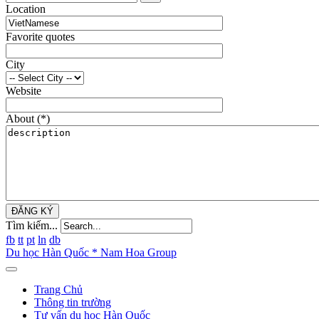
Location
Favorite quotes
City
Website
About
(*)
ĐĂNG KÝ
Tìm kiếm...
fb
tt
pt
ln
db
Du học Hàn Quốc * Nam Hoa Group
Trang Chủ
Thông tin trường
Tư vấn du học Hàn Quốc