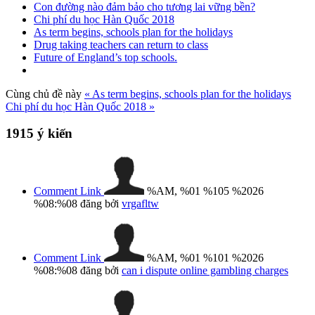
Con đường nào đảm bảo cho tương lai vững bền?
Chi phí du học Hàn Quốc 2018
As term begins, schools plan for the holidays
Drug taking teachers can return to class
Future of England’s top schools.
Cùng chủ đề này
« As term begins, schools plan for the holidays
Chi phí du học Hàn Quốc 2018 »
1915
ý kiến
Comment Link
%AM, %01 %105 %2026
%08:%08
đăng bởi
vrgafltw
Comment Link
%AM, %01 %101 %2026
%08:%08
đăng bởi
can i dispute online gambling charges