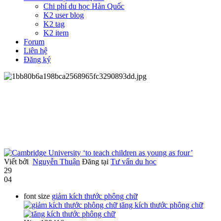
Chi phí du học Hàn Quốc
K2 user blog
K2 tag
K2 item
Forum
Liên hệ
Đăng ký
Viết bởi
Nguyễn Thuận
Đăng tại
Tư vấn du học
29
04
font size
giảm kích thước phông chữ
tăng kích thước phông chữ