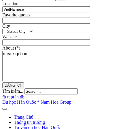
Location
Favorite quotes
City
Website
About
(*)
ĐĂNG KÝ
Tìm kiếm...
fb
tt
pt
ln
db
Du học Hàn Quốc * Nam Hoa Group
Trang Chủ
Thông tin trường
Tư vấn du học Hàn Quốc