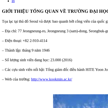
In
GIỚI THIỆU TỔNG QUAN VỀ TRƯỜNG ĐẠI H
Tọa lạc tại thủ đô Seoul và được bao quanh bởi công viên của quốc g
– Địa chỉ: 77 Jeongneung-ro, Jeongneung 3 (sam)-dong, Seongbuk-g
– Điện thoại: +82 2-910-4114
– Thành lập: tháng 9 năm 1946
– Số lượng sinh viên đang học: 23.000 (2016)
– Các cựu sinh viên nổi bật: Tổng giám đốc điều hành HITE Yoon 
– Web của trường:
http://www.kookmin.ac.kr/