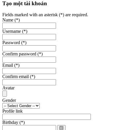
Tạo một tài khoản
Fields marked with an asterisk (*) are required.
Name
(*)
Username
(*)
Password
(*)
Confirm password
(*)
Email
(*)
Confirm email
(*)
Avatar
Gender
Profile link
Birthday
(*)