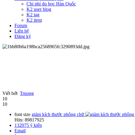
Chi phí du học Hàn Quốc
K2 user blog
K2 tag
K2 item
Forum
Liên hệ
Đăng ký
Viết bởi
Truong
10
10
font size
giảm kích thước phông chữ
Hits: 89817925
132075
ý kiến
Email