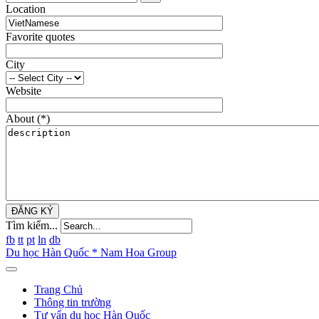
Location
Favorite quotes
City
Website
About
(*)
ĐĂNG KÝ
Tìm kiếm...
fb
tt
pt
ln
db
Du học Hàn Quốc * Nam Hoa Group
Trang Chủ
Thông tin trường
Tư vấn du học Hàn Quốc