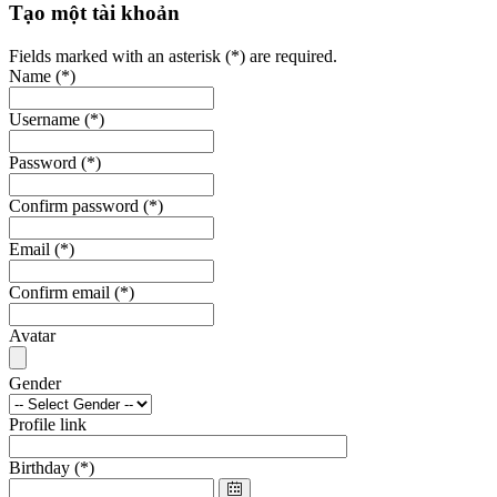
Tạo một tài khoản
Fields marked with an asterisk (*) are required.
Name
(*)
Username
(*)
Password
(*)
Confirm password
(*)
Email
(*)
Confirm email
(*)
Avatar
Gender
Profile link
Birthday
(*)