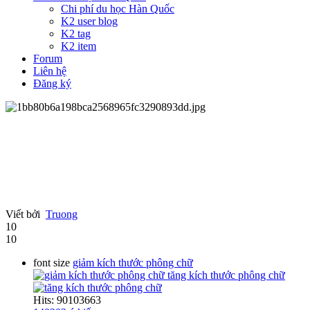
Chi phí du học Hàn Quốc
K2 user blog
K2 tag
K2 item
Forum
Liên hệ
Đăng ký
Viết bởi
Truong
10
10
font size
giảm kích thước phông chữ
tăng kích thước phông chữ
Hits: 90103663