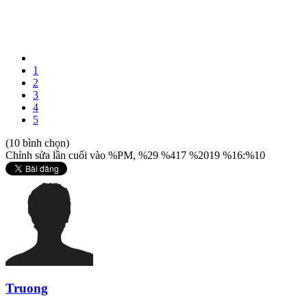
1
2
3
4
5
(10 bình chọn)
Chỉnh sửa lần cuối vào %PM, %29 %417 %2019 %16:%10
Truong