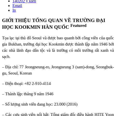
140202
ý kiến
Email
In
GIỚI THIỆU TỔNG QUAN VỀ TRƯỜNG ĐẠI
Featured
HỌC KOOKMIN HÀN QUỐC
Tọa lạc tại thủ đô Seoul và được bao quanh bởi công viên của quốc
gia Bukhan, trường đại học Kookmin được thành lập năm 1946 bởi
các nhà lãnh đạo dân tộc và là trường có môi trường rất xanh và
sạch.
– Địa chỉ: 77 Jeongneung-ro, Jeongneung 3 (sam)-dong, Seongbuk-
gu, Seoul, Korean
– Điện thoại: +82 2-910-4114
– Thành lập: tháng 9 năm 1946
– Số lượng sinh viên đang học: 23.000 (2016)
– Các cựu sinh viên nổi bật: Tổng giám đốc điều hành HITE Yoon