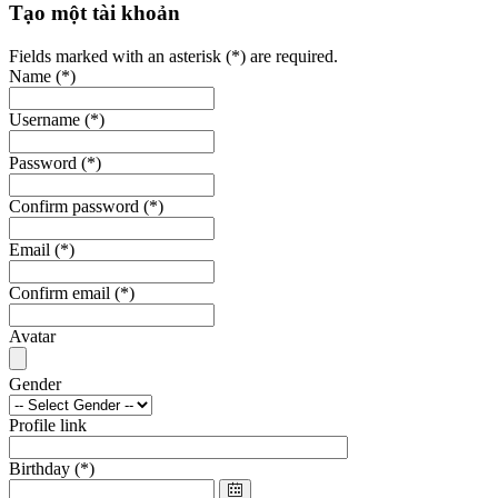
Tạo một tài khoản
Fields marked with an asterisk (*) are required.
Name
(*)
Username
(*)
Password
(*)
Confirm password
(*)
Email
(*)
Confirm email
(*)
Avatar
Gender
Profile link
Birthday
(*)