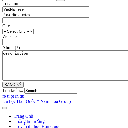
Location
Favorite quotes
City
Website
About
(*)
ĐĂNG KÝ
Tìm kiếm...
fb
tt
pt
ln
db
Du học Hàn Quốc * Nam Hoa Group
Trang Chủ
Thông tin trường
Tư vấn du học Hàn Quốc