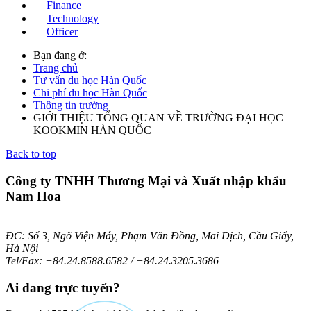
Finance
Technology
Officer
Bạn đang ở:
Trang chủ
Tư vấn du học Hàn Quốc
Chi phí du học Hàn Quốc
Thông tin trường
GIỚI THIỆU TỔNG QUAN VỀ TRƯỜNG ĐẠI HỌC
KOOKMIN HÀN QUỐC
Back to top
Công ty TNHH Thương Mại và Xuất nhập khẩu
Nam Hoa
ĐC: Số 3, Ngõ Viện Máy, Phạm Văn Đồng, Mai Dịch, Cầu Giấy,
Hà Nội
Tel/Fax: +84.24.8588.6582 / +84.24.3205.3686
Ai
đang trực tuyến?