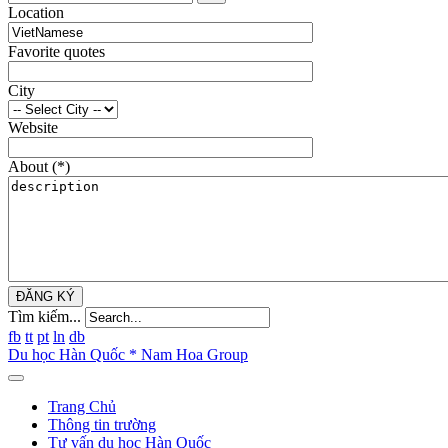
Location
Favorite quotes
City
Website
About
(*)
ĐĂNG KÝ
Tìm kiếm...
fb
tt
pt
ln
db
Du học Hàn Quốc * Nam Hoa Group
Trang Chủ
Thông tin trường
Tư vấn du học Hàn Quốc