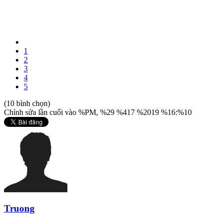
1
2
3
4
5
(10 bình chọn)
Chỉnh sửa lần cuối vào %PM, %29 %417 %2019 %16:%10
Truong