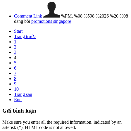
Comment Link
%PM, %08 %598 %2026 %20:%08
đăng bởi
promotions singapore
Start
Trang trước
1
2
3
4
5
6
7
8
9
10
Trang sau
End
Gửi
bình luận
Make sure you enter all the required information, indicated by an
asterisk (*). HTML code is not allowed.