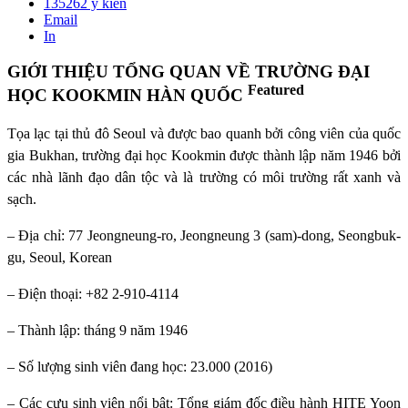
135262
ý kiến
Email
In
GIỚI THIỆU TỔNG QUAN VỀ TRƯỜNG ĐẠI
Featured
HỌC KOOKMIN HÀN QUỐC
Tọa lạc tại thủ đô Seoul và được bao quanh bởi công viên của quốc
gia Bukhan, trường đại học Kookmin được thành lập năm 1946 bởi
các nhà lãnh đạo dân tộc và là trường có môi trường rất xanh và
sạch.
– Địa chỉ: 77 Jeongneung-ro, Jeongneung 3 (sam)-dong, Seongbuk-
gu, Seoul, Korean
– Điện thoại: +82 2-910-4114
– Thành lập: tháng 9 năm 1946
– Số lượng sinh viên đang học: 23.000 (2016)
– Các cựu sinh viên nổi bật: Tổng giám đốc điều hành HITE Yoon