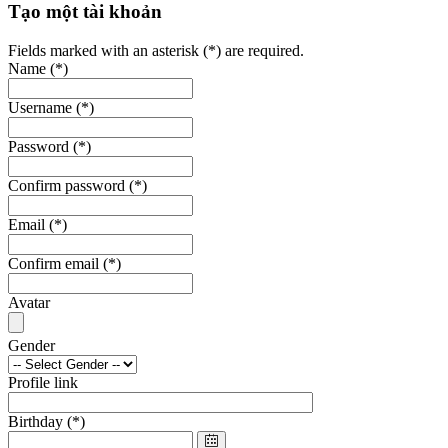
Tạo một tài khoản
Fields marked with an asterisk (*) are required.
Name
(*)
Username
(*)
Password
(*)
Confirm password
(*)
Email
(*)
Confirm email
(*)
Avatar
Gender
Profile link
Birthday
(*)