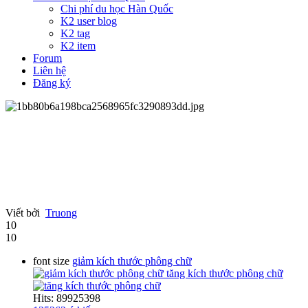
Chi phí du học Hàn Quốc
K2 user blog
K2 tag
K2 item
Forum
Liên hệ
Đăng ký
Viết bởi
Truong
10
10
font size
giảm kích thước phông chữ
tăng kích thước phông chữ
Hits: 89925398