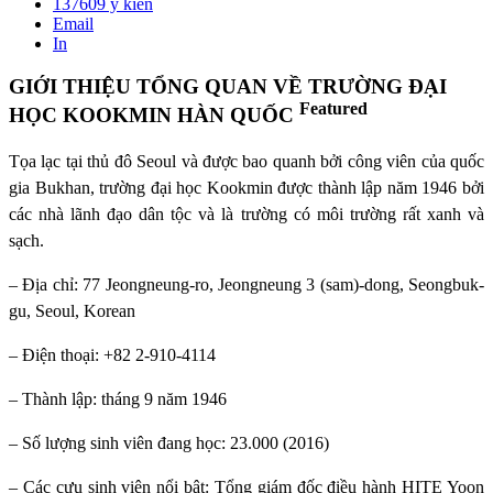
137609
ý kiến
Email
In
GIỚI THIỆU TỔNG QUAN VỀ TRƯỜNG ĐẠI
Featured
HỌC KOOKMIN HÀN QUỐC
Tọa lạc tại thủ đô Seoul và được bao quanh bởi công viên của quốc
gia Bukhan, trường đại học Kookmin được thành lập năm 1946 bởi
các nhà lãnh đạo dân tộc và là trường có môi trường rất xanh và
sạch.
– Địa chỉ: 77 Jeongneung-ro, Jeongneung 3 (sam)-dong, Seongbuk-
gu, Seoul, Korean
– Điện thoại: +82 2-910-4114
– Thành lập: tháng 9 năm 1946
– Số lượng sinh viên đang học: 23.000 (2016)
– Các cựu sinh viên nổi bật: Tổng giám đốc điều hành HITE Yoon