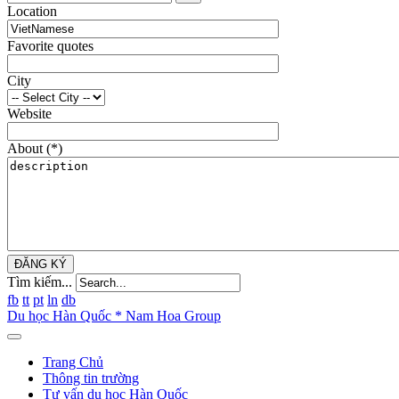
Location
Favorite quotes
City
Website
About
(*)
ĐĂNG KÝ
Tìm kiếm...
fb
tt
pt
ln
db
Du học Hàn Quốc * Nam Hoa Group
Trang Chủ
Thông tin trường
Tư vấn du học Hàn Quốc