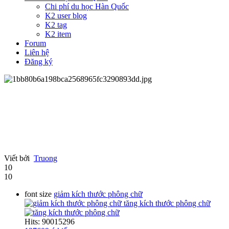
Chi phí du học Hàn Quốc
K2 user blog
K2 tag
K2 item
Forum
Liên hệ
Đăng ký
Viết bởi
Truong
10
10
font size
giảm kích thước phông chữ
tăng kích thước phông chữ
Hits: 90015296