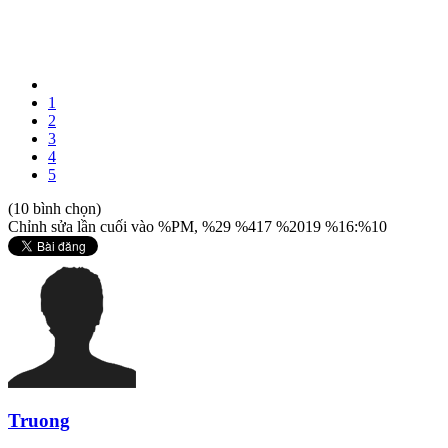
1
2
3
4
5
(10 bình chọn)
Chỉnh sửa lần cuối vào %PM, %29 %417 %2019 %16:%10
Truong