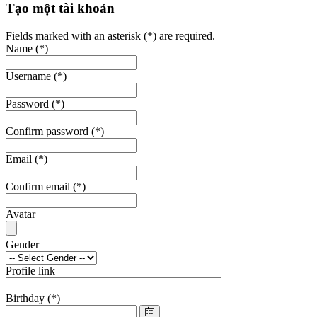
Tạo một tài khoản
Fields marked with an asterisk (*) are required.
Name
(*)
Username
(*)
Password
(*)
Confirm password
(*)
Email
(*)
Confirm email
(*)
Avatar
Gender
Profile link
Birthday
(*)