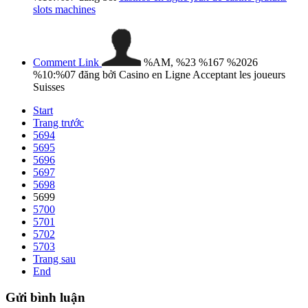
slots machines
Comment Link
%AM, %23 %167 %2026
%10:%07
đăng bởi Casino en Ligne Acceptant les joueurs
Suisses
Start
Trang trước
5694
5695
5696
5697
5698
5699
5700
5701
5702
5703
Trang sau
End
Gửi
bình luận