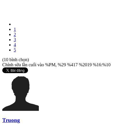
1
2
3
4
5
(10 bình chọn)
Chỉnh sửa lần cuối vào %PM, %29 %417 %2019 %16:%10
Truong