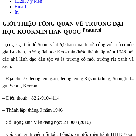
132837
ý kiến
Email
In
GIỚI THIỆU TỔNG QUAN VỀ TRƯỜNG ĐẠI
Featured
HỌC KOOKMIN HÀN QUỐC
Tọa lạc tại thủ đô Seoul và được bao quanh bởi công viên của quốc
gia Bukhan, trường đại học Kookmin được thành lập năm 1946 bởi
các nhà lãnh đạo dân tộc và là trường có môi trường rất xanh và
sạch.
– Địa chỉ: 77 Jeongneung-ro, Jeongneung 3 (sam)-dong, Seongbuk-
gu, Seoul, Korean
– Điện thoại: +82 2-910-4114
– Thành lập: tháng 9 năm 1946
– Số lượng sinh viên đang học: 23.000 (2016)
– Các cựu sinh viên nổi bật: Tổng giám đốc điều hành HITE Yoon