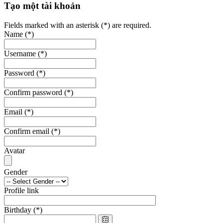
Tạo một tài khoản
Fields marked with an asterisk (*) are required.
Name
(*)
Username
(*)
Password
(*)
Confirm password
(*)
Email
(*)
Confirm email
(*)
Avatar
Gender
Profile link
Birthday
(*)