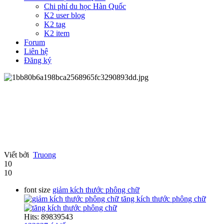
Chi phí du học Hàn Quốc
K2 user blog
K2 tag
K2 item
Forum
Liên hệ
Đăng ký
Viết bởi
Truong
10
10
font size
giảm kích thước phông chữ
tăng kích thước phông chữ
Hits: 89839543