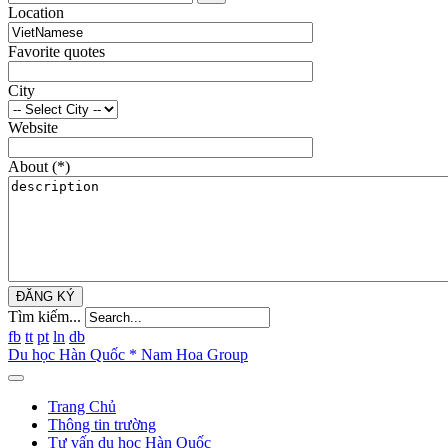
Location
Favorite quotes
City
Website
About
(*)
ĐĂNG KÝ
Tìm kiếm...
fb
tt
pt
ln
db
Du học Hàn Quốc * Nam Hoa Group
Trang Chủ
Thông tin trường
Tư vấn du học Hàn Quốc