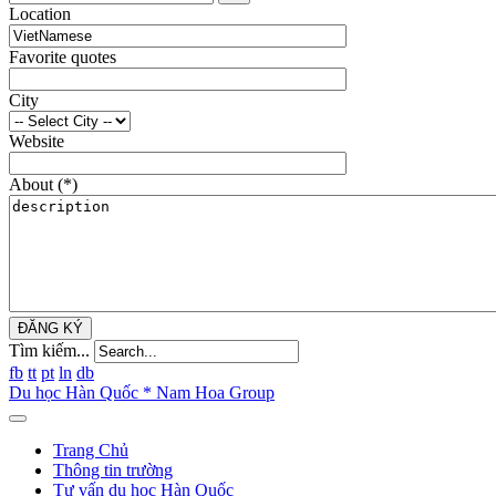
Location
Favorite quotes
City
Website
About
(*)
ĐĂNG KÝ
Tìm kiếm...
fb
tt
pt
ln
db
Du học Hàn Quốc * Nam Hoa Group
Trang Chủ
Thông tin trường
Tư vấn du học Hàn Quốc