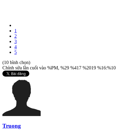
1
2
3
4
5
(10 bình chọn)
Chỉnh sửa lần cuối vào %PM, %29 %417 %2019 %16:%10
Truong