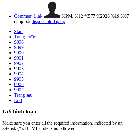
Comment Link
%PM, %12 %577 %2026 %19:%07
đăng bởi
dispose old laptop
Start
Trang trước
9898
9899
9900
9901
9902
9903
9904
9905
9906
9907
Trang sau
End
Gửi
bình luận
Make sure you enter all the required information, indicated by an
asterisk (*). HTML code is not allowed.