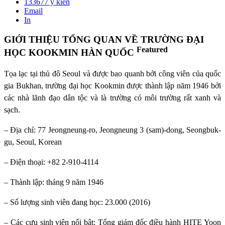
133677
ý kiến
Email
In
GIỚI THIỆU TỔNG QUAN VỀ TRƯỜNG ĐẠI
Featured
HỌC KOOKMIN HÀN QUỐC
Tọa lạc tại thủ đô Seoul và được bao quanh bởi công viên của quốc
gia Bukhan, trường đại học Kookmin được thành lập năm 1946 bởi
các nhà lãnh đạo dân tộc và là trường có môi trường rất xanh và
sạch.
– Địa chỉ: 77 Jeongneung-ro, Jeongneung 3 (sam)-dong, Seongbuk-
gu, Seoul, Korean
– Điện thoại: +82 2-910-4114
– Thành lập: tháng 9 năm 1946
– Số lượng sinh viên đang học: 23.000 (2016)
– Các cựu sinh viên nổi bật: Tổng giám đốc điều hành HITE Yoon