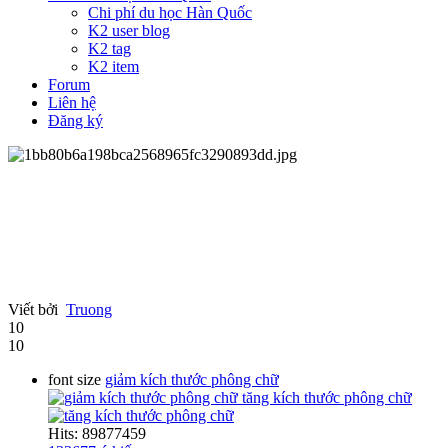
Chi phí du học Hàn Quốc
K2 user blog
K2 tag
K2 item
Forum
Liên hệ
Đăng ký
Viết bởi
Truong
10
10
font size
giảm kích thước phông chữ
tăng kích thước phông chữ
Hits: 89877459