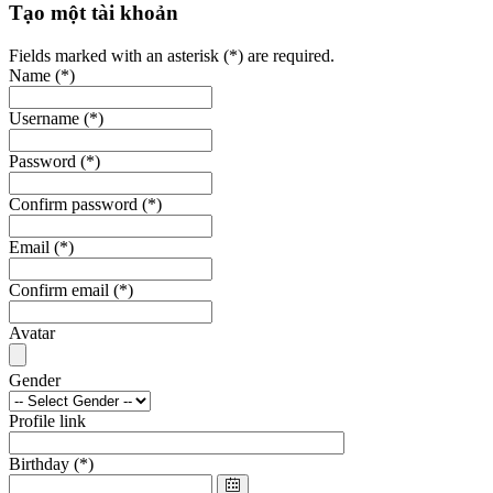
Tạo một tài khoản
Fields marked with an asterisk (*) are required.
Name
(*)
Username
(*)
Password
(*)
Confirm password
(*)
Email
(*)
Confirm email
(*)
Avatar
Gender
Profile link
Birthday
(*)