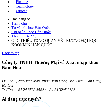
Finance
Technology
Officer
Bạn đang ở:
Trang chủ
Tư vấn du học Hàn Quốc
Chi phí du học Hàn Quốc
Thông tin trường
GIỚI THIỆU TỔNG QUAN VỀ TRƯỜNG ĐẠI HỌC
KOOKMIN HÀN QUỐC
Back to top
Công ty TNHH Thương Mại và Xuất nhập khẩu
Nam Hoa
ĐC: Số 3, Ngõ Viện Máy, Phạm Văn Đồng, Mai Dịch, Cầu Giấy,
Hà Nội
Tel/Fax: +84.24.8588.6582 / +84.24.3205.3686
Ai
đang trực tuyến?