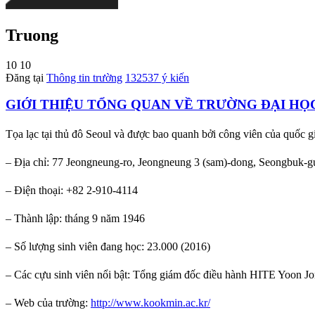
Truong
10
10
Đăng tại
Thông tin trường
132537 ý kiến
GIỚI THIỆU TỔNG QUAN VỀ TRƯỜNG ĐẠI H
Tọa lạc tại thủ đô Seoul và được bao quanh bởi công viên của quốc g
– Địa chỉ: 77 Jeongneung-ro, Jeongneung 3 (sam)-dong, Seongbuk-g
– Điện thoại: +82 2-910-4114
– Thành lập: tháng 9 năm 1946
– Số lượng sinh viên đang học: 23.000 (2016)
– Các cựu sinh viên nổi bật: Tổng giám đốc điều hành HITE Yoon 
– Web của trường:
http://www.kookmin.ac.kr/