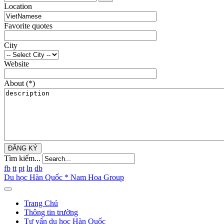
Location
Favorite quotes
City
Website
About
(*)
ĐĂNG KÝ
Tìm kiếm...
fb
tt
pt
ln
db
Du học Hàn Quốc * Nam Hoa Group
Trang Chủ
Thông tin trường
Tư vấn du học Hàn Quốc