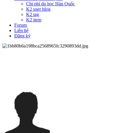
Chi phí du học Hàn Quốc
K2 user blog
K2 tag
K2 item
Forum
Liên hệ
Đăng ký