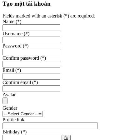
Tạo một tài khoản
Fields marked with an asterisk (*) are required.
Name
(*)
Username
(*)
Password
(*)
Confirm password
(*)
Email
(*)
Confirm email
(*)
Avatar
Gender
Profile link
Birthday
(*)