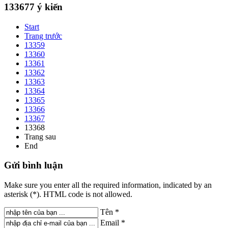
133677
ý kiến
Start
Trang trước
13359
13360
13361
13362
13363
13364
13365
13366
13367
13368
Trang sau
End
Gửi
bình luận
Make sure you enter all the required information, indicated by an
asterisk (*). HTML code is not allowed.
Tên *
Email *