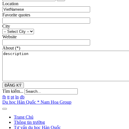
Location
Favorite quotes
City
Website
About
(*)
ĐĂNG KÝ
Tìm kiếm...
fb
tt
pt
ln
db
Du học Hàn Quốc * Nam Hoa Group
Trang Chủ
Thông tin trường
Tư vấn du học Hàn Quốc