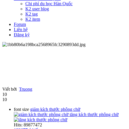
Chi phí du học Hàn Quốc
K2 user blog
K2 tag
K2 item
Forum
Liên hệ
Đăng ký
Viết bởi
Truong
10
10
font size
giảm kích thước phông chữ
tăng kích thước phông chữ
Hits: 89877472