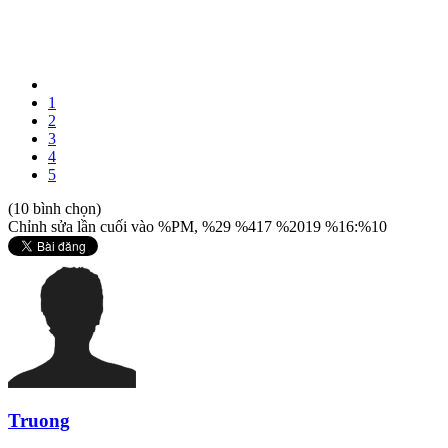
1
2
3
4
5
(10 bình chọn)
Chỉnh sửa lần cuối vào %PM, %29 %417 %2019 %16:%10
Truong