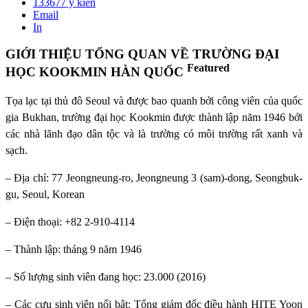
133677
ý kiến
Email
In
GIỚI THIỆU TỔNG QUAN VỀ TRƯỜNG ĐẠI
Featured
HỌC KOOKMIN HÀN QUỐC
Tọa lạc tại thủ đô Seoul và được bao quanh bởi công viên của quốc
gia Bukhan, trường đại học Kookmin được thành lập năm 1946 bởi
các nhà lãnh đạo dân tộc và là trường có môi trường rất xanh và
sạch.
– Địa chỉ: 77 Jeongneung-ro, Jeongneung 3 (sam)-dong, Seongbuk-
gu, Seoul, Korean
– Điện thoại: +82 2-910-4114
– Thành lập: tháng 9 năm 1946
– Số lượng sinh viên đang học: 23.000 (2016)
– Các cựu sinh viên nổi bật: Tổng giám đốc điều hành HITE Yoon