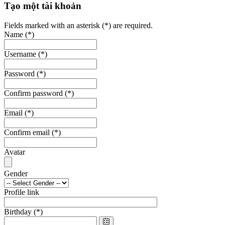
Tạo một tài khoản
Fields marked with an asterisk (*) are required.
Name
(*)
Username
(*)
Password
(*)
Confirm password
(*)
Email
(*)
Confirm email
(*)
Avatar
Gender
Profile link
Birthday
(*)