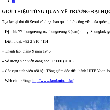
In
GIỚI THIỆU TỔNG QUAN VỀ TRƯỜNG ĐẠI H
Tọa lạc tại thủ đô Seoul và được bao quanh bởi công viên của quốc g
– Địa chỉ: 77 Jeongneung-ro, Jeongneung 3 (sam)-dong, Seongbuk-g
– Điện thoại: +82 2-910-4114
– Thành lập: tháng 9 năm 1946
– Số lượng sinh viên đang học: 23.000 (2016)
– Các cựu sinh viên nổi bật: Tổng giám đốc điều hành HITE Yoon 
– Web của trường:
http://www.kookmin.ac.kr/