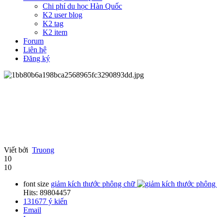
Chi phí du học Hàn Quốc
K2 user blog
K2 tag
K2 item
Forum
Liên hệ
Đăng ký
Viết bởi
Truong
10
10
font size
giảm kích thước phông chữ
Hits: 89804457
131677
ý kiến
Email