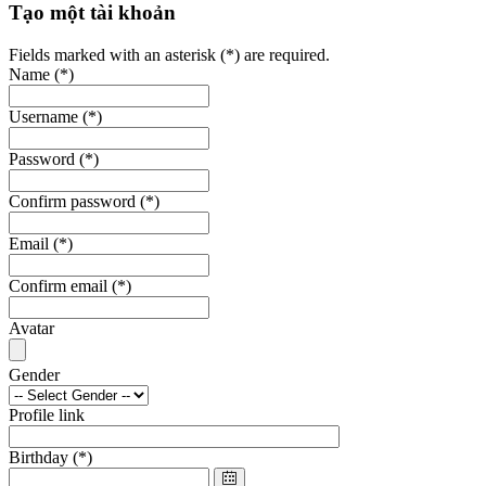
Tạo một tài khoản
Fields marked with an asterisk (*) are required.
Name
(*)
Username
(*)
Password
(*)
Confirm password
(*)
Email
(*)
Confirm email
(*)
Avatar
Gender
Profile link
Birthday
(*)