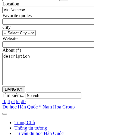
Location
Favorite quotes
City
Website
About
(*)
ĐĂNG KÝ
Tìm kiếm...
fb
tt
pt
ln
db
Du học Hàn Quốc * Nam Hoa Group
Trang Chủ
Thông tin trường
Tư vấn du học Hàn Quốc