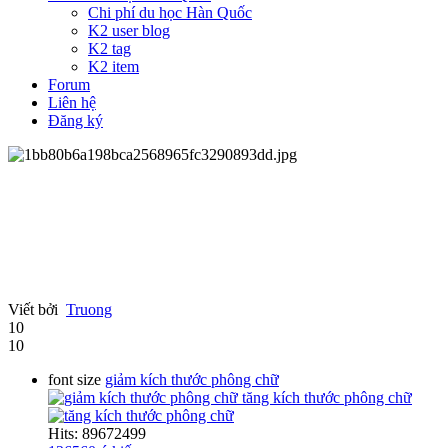
Chi phí du học Hàn Quốc
K2 user blog
K2 tag
K2 item
Forum
Liên hệ
Đăng ký
Viết bởi
Truong
10
10
font size
giảm kích thước phông chữ
tăng kích thước phông chữ
Hits: 89672499