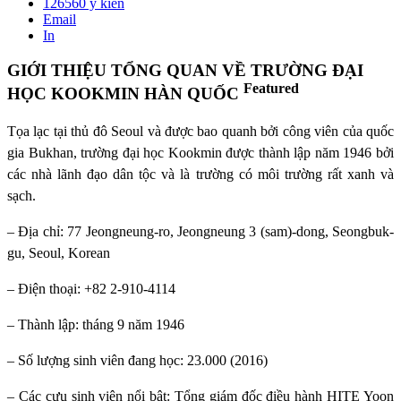
126560
ý kiến
Email
In
GIỚI THIỆU TỔNG QUAN VỀ TRƯỜNG ĐẠI
Featured
HỌC KOOKMIN HÀN QUỐC
Tọa lạc tại thủ đô Seoul và được bao quanh bởi công viên của quốc
gia Bukhan, trường đại học Kookmin được thành lập năm 1946 bởi
các nhà lãnh đạo dân tộc và là trường có môi trường rất xanh và
sạch.
– Địa chỉ: 77 Jeongneung-ro, Jeongneung 3 (sam)-dong, Seongbuk-
gu, Seoul, Korean
– Điện thoại: +82 2-910-4114
– Thành lập: tháng 9 năm 1946
– Số lượng sinh viên đang học: 23.000 (2016)
– Các cựu sinh viên nổi bật: Tổng giám đốc điều hành HITE Yoon