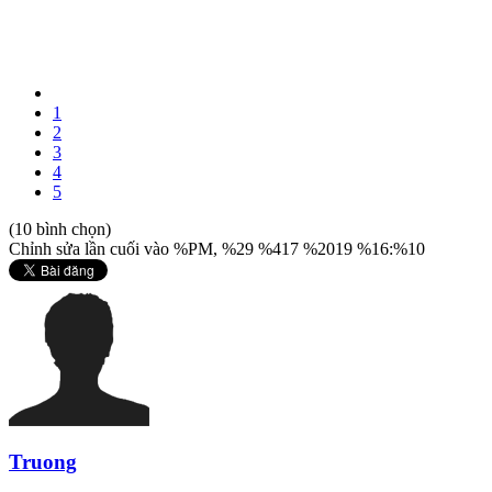
1
2
3
4
5
(10 bình chọn)
Chỉnh sửa lần cuối vào %PM, %29 %417 %2019 %16:%10
Truong