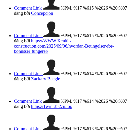
Comment Link
%PM, %17 %615 %2026 %20:%07
đăng bởi
Concepcion
Comment Link
%PM, %17 %615 %2026 %20:%07
đăng bởi
https://WWW.Xenith-
construction.com/2025/09/06/hvordan-Betingelser-for-
bonusser-fungerer/
Comment Link
%PM, %17 %614 %2026 %20:%07
đăng bởi
Zackary Beegle
Comment Link
%PM, %17 %614 %2026 %20:%07
đăng bởi
https://1win-352zu.top
Comment Link
%PM, %17 %613 %2026 %20:%07