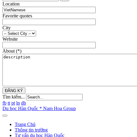
Location
Favorite quotes
City
Website
About
(*)
ĐĂNG KÝ
Tìm kiếm...
fb
tt
pt
ln
db
Du học Hàn Quốc * Nam Hoa Group
Trang Chủ
Thông tin trường
Tư vấn du học Hàn Quốc