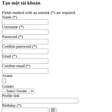
Tạo một tài khoản
Fields marked with an asterisk (*) are required.
Name
(*)
Username
(*)
Password
(*)
Confirm password
(*)
Email
(*)
Confirm email
(*)
Avatar
Gender
Profile link
Birthday
(*)