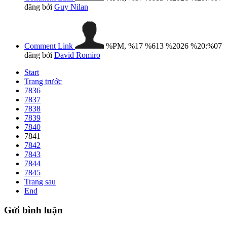
đăng bởi
Guy Nilan
Comment Link
%PM, %17 %613 %2026 %20:%07
đăng bởi
David Romiro
Start
Trang trước
7836
7837
7838
7839
7840
7841
7842
7843
7844
7845
Trang sau
End
Gửi
bình luận