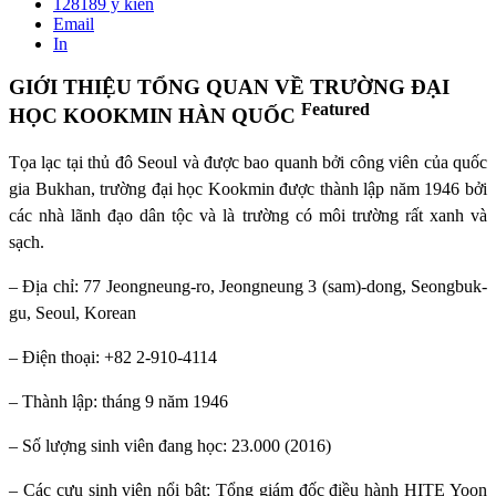
128189
ý kiến
Email
In
GIỚI THIỆU TỔNG QUAN VỀ TRƯỜNG ĐẠI
Featured
HỌC KOOKMIN HÀN QUỐC
Tọa lạc tại thủ đô Seoul và được bao quanh bởi công viên của quốc
gia Bukhan, trường đại học Kookmin được thành lập năm 1946 bởi
các nhà lãnh đạo dân tộc và là trường có môi trường rất xanh và
sạch.
– Địa chỉ: 77 Jeongneung-ro, Jeongneung 3 (sam)-dong, Seongbuk-
gu, Seoul, Korean
– Điện thoại: +82 2-910-4114
– Thành lập: tháng 9 năm 1946
– Số lượng sinh viên đang học: 23.000 (2016)
– Các cựu sinh viên nổi bật: Tổng giám đốc điều hành HITE Yoon