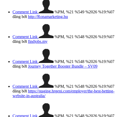
Comment Link
%PM, %21 %549 %2026 %19:%07
đăng bởi
http://Ronamarketing.hu
Comment Link
%PM, %21 %548 %2026 %19:%07
đăng bởi
findjobs.my
Comment Link
%PM, %21 %548 %2026 %19:%07
đăng bởi
Journey Together Booster Bundle – SV09
Comment Link
%PM, %21 %548 %2026 %19:%07
đăng bởi
https://staging.hrgeni.com/employer/the-best-betting-
website-in-australia/
Comment Link
%PM, %21 %548 %2026 %19:%07