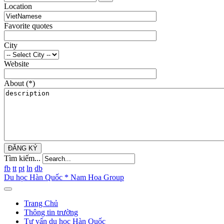
Location
Favorite quotes
City
Website
About
(*)
ĐĂNG KÝ
Tìm kiếm...
fb
tt
pt
ln
db
Du học Hàn Quốc * Nam Hoa Group
Trang Chủ
Thông tin trường
Tư vấn du học Hàn Quốc