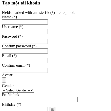
Tạo một tài khoản
Fields marked with an asterisk (*) are required.
Name
(*)
Username
(*)
Password
(*)
Confirm password
(*)
Email
(*)
Confirm email
(*)
Avatar
Gender
Profile link
Birthday
(*)