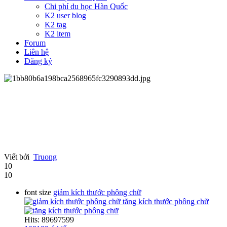
Chi phí du học Hàn Quốc
K2 user blog
K2 tag
K2 item
Forum
Liên hệ
Đăng ký
Viết bởi
Truong
10
10
font size
giảm kích thước phông chữ
tăng kích thước phông chữ
Hits: 89697599