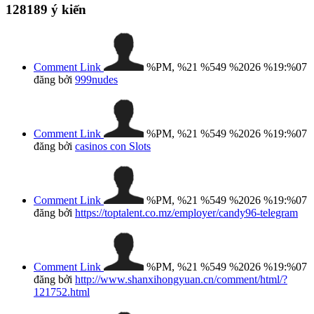
128189
ý kiến
Comment Link
%PM, %21 %549 %2026 %19:%07
đăng bởi
999nudes
Comment Link
%PM, %21 %549 %2026 %19:%07
đăng bởi
casinos con Slots
Comment Link
%PM, %21 %549 %2026 %19:%07
đăng bởi
https://toptalent.co.mz/employer/candy96-telegram
Comment Link
%PM, %21 %549 %2026 %19:%07
đăng bởi
http://www.shanxihongyuan.cn/comment/html/?
121752.html