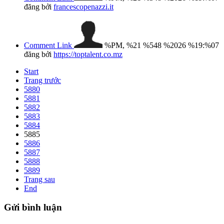
đăng bởi
francescopenazzi.it
Comment Link
%PM, %21 %548 %2026 %19:%07
đăng bởi
https://toptalent.co.mz
Start
Trang trước
5880
5881
5882
5883
5884
5885
5886
5887
5888
5889
Trang sau
End
Gửi
bình luận