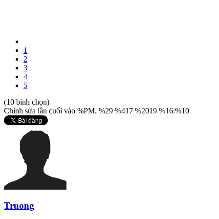
1
2
3
4
5
(10 bình chọn)
Chỉnh sửa lần cuối vào %PM, %29 %417 %2019 %16:%10
Truong