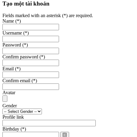
Tạo một tài khoản
Fields marked with an asterisk (*) are required.
Name
(*)
Username
(*)
Password
(*)
Confirm password
(*)
Email
(*)
Confirm email
(*)
Avatar
Gender
Profile link
Birthday
(*)