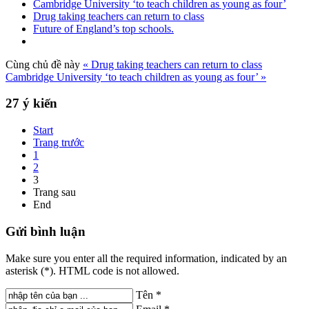
Cambridge University ‘to teach children as young as four’
Drug taking teachers can return to class
Future of England’s top schools.
Cùng chủ đề này
« Drug taking teachers can return to class
Cambridge University ‘to teach children as young as four’ »
27
ý kiến
Start
Trang trước
1
2
3
Trang sau
End
Gửi
bình luận
Make sure you enter all the required information, indicated by an
asterisk (*). HTML code is not allowed.
Tên *