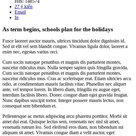
Hits: 148574
27
ý kiến
Email
In
As term begins, schools plan for the holidays
Fusce laoreet auctor mauris, ultrices tincidunt dolor dignissim id.
Sed ut elit vel sem blandit congue. Vivamus ligula dolor, laoreet a
enim nec, egestas varius orci.
Cum sociis natoque penatibus et magnis dis parturient montes,
nascetur ridiculus mus. Nulla semper sapien quis fringilla gravida.
Cum sociis natoque penatibus et magnis dis parturient montes,
nascetur ridiculus mus. Cras ac scelerisque erat. Etiam ultricies arcu
odio, at condimentum mauris facilisis vitae. Phasellus nec aliquet
ante, vel tempor lorem. In libero diam, fringilla eu augue eget,
interdum facilisis libero. Donec congue diam eget gravida feugiat.
Nunc dapibus suscipit tortor. Integer posuere mauris lectus, non
consequat sem bibendum et.
Pellentesque ac metus adipiscing arcu pharetra porttitor. Morbi sit
amet dui erat. Quisque lectus sem, venenatis nec nisl sit amet,
venenatis rutrum leo. Sed eleifend eros diam, non bibendum mi
aliquam sit amet. Vivamus congue diam a velit auctor, eget