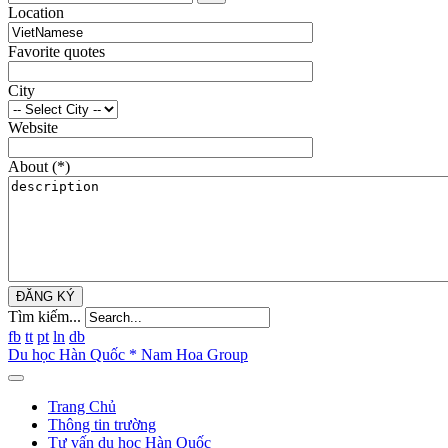
Location
Favorite quotes
City
Website
About
(*)
ĐĂNG KÝ
Tìm kiếm...
fb
tt
pt
ln
db
Du học Hàn Quốc * Nam Hoa Group
Trang Chủ
Thông tin trường
Tư vấn du học Hàn Quốc