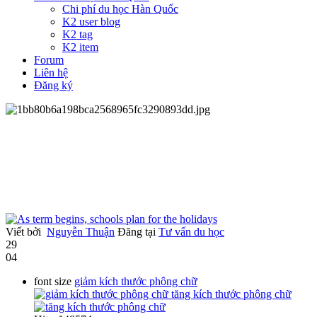
Chi phí du học Hàn Quốc
K2 user blog
K2 tag
K2 item
Forum
Liên hệ
Đăng ký
Viết bởi
Nguyễn Thuận
Đăng tại
Tư vấn du học
29
04
font size
giảm kích thước phông chữ
tăng kích thước phông chữ