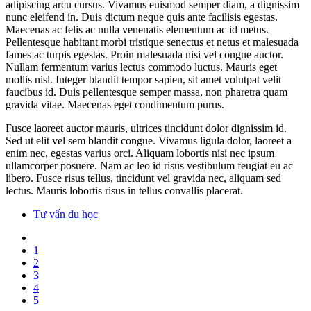
adipiscing arcu cursus. Vivamus euismod semper diam, a dignissim
nunc eleifend in. Duis dictum neque quis ante facilisis egestas.
Maecenas ac felis ac nulla venenatis elementum ac id metus.
Pellentesque habitant morbi tristique senectus et netus et malesuada
fames ac turpis egestas. Proin malesuada nisi vel congue auctor.
Nullam fermentum varius lectus commodo luctus. Mauris eget
mollis nisl. Integer blandit tempor sapien, sit amet volutpat velit
faucibus id. Duis pellentesque semper massa, non pharetra quam
gravida vitae. Maecenas eget condimentum purus.
Fusce laoreet auctor mauris, ultrices tincidunt dolor dignissim id.
Sed ut elit vel sem blandit congue. Vivamus ligula dolor, laoreet a
enim nec, egestas varius orci. Aliquam lobortis nisi nec ipsum
ullamcorper posuere. Nam ac leo id risus vestibulum feugiat eu ac
libero. Fusce risus tellus, tincidunt vel gravida nec, aliquam sed
lectus. Mauris lobortis risus in tellus convallis placerat.
Tư vấn du học
1
2
3
4
5