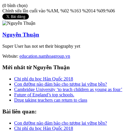
(0 bình chọn)
Chỉnh sửa lần cuối vào %AM, %02 %163 %2014 %09:%06
Nguyễn Thuận
Super User has not set their biography yet
Website:
education.namhoagroup.vn
Mới
nhất từ Nguyễn Thuận
Chi phí du học Hàn Quốc 2018
Con đường nào đảm bảo cho tương lai vững bền?
Cambridge University ‘to teach children as young as four’
Future of England’s top schools.
Drug taking teachers can return to class
Bài
liên quan:
Con đường nào đảm bảo cho tương lai vững bền?
Chi phí du học Hàn Quốc 2018